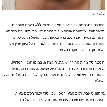
צילום יח"צ
הסדרה מתבססת על רכיבים ממקור טבעי, ללא בישום ותוספות
מלאכותיות, ומבטיחה איכות טיפול גבוהה במיוחד. מתאימה לכל סוגי
העור עם נטייה לפצעונים, ברק וצלקות. בפרוטוקול האנטי-אקנה,
נעשה שימוש ברכיבים טהורים וצמחיים לשמירה על איזון עדין של
העור תוך טיפול ממוקד בפגמים:
חומצה סליצילית טהורה (99%): חומצה זו, במינון הנכון והמדויק,
מחטאת ומטהרת את העור, מקלה על פצעונים, פותחת נקבוביות
ומעודדת חידוש תאים. יעילותה ידועה ונבדקה על ידי דרמטולוגים בכל
העולם.
גלוקונאט אבץ: רכיב טבעי המסייע בוויסות ייצור הסבום בעור,
הפחתת שמנוניות ואדמומיות ושיפור תהליכי הריפוי של העור.