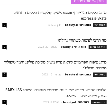
תוכן שאסור לפספס
מותג הלקים הניו-יורקי essie משיק: קולקציית הלקים החדשה
expressie Skate
צוות היופי beauty-d
-
מרץ 9, 2022
פורטל יופי
0
מה תרצי לעשות כשתהיי גדולה?
צוות היופי beauty-d
-
נובמבר 27, 2023
זירת המומחים
0
מותג טיפוח הפרימיום ליראק פריז משיק מסיכת פילינג חימר טיפולית
מסדרת סבולוג'י
צוות היופי beauty-d
-
פברואר 17, 2022
פורטל יופי
0
הלהיט החדש: מייבש שיער עם מברשת מעצבת: המותג BABYLISS
משיק מייבש שיער המשלב ...
צוות היופי beauty-d
-
אפריל 8, 2024
מוצרי טיפוח
0