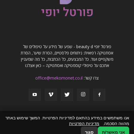
פורטל יופי beauty d - שפע של מידע על טיפולים של
אסתטיקה רפואית: ניתוחים פלסטיים, הסרת שיער, הסרת
משקפיים ועוד. כל המבצעים, כל הכתבות, כל מה שמעניין
אתכם על טיפולי קוסמטיקה ואסתטיקה – כאן אצלנו
צרו קשר:
office@mekomonet.co.il
אנו משתמשים במידע בהתאם למדיניות הפרטיות. המשך שימוש באתר
מהווה הסכמה.
מדיניות הפרטיות
פרסמו אצלנו
פרסום מאמרים באתרים
זירת המומחים
הצהרת נגישות
אני מאשר/ת
סגור