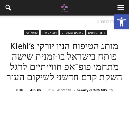
פתח סרגל נגישות
בית
זירת המומחים
זירת המומחים
טיפולים קוסמטיים
מוצרי טיפוח
פורטל יופי
מותג הטיפוח הניו יורקי Kiehl’s
פותח בישראל בו-זמנית שישה
מתחמי פופ־אפ חווייתיים לרגל
השקת קרם חדשני לשיקום העור
ע"י
צוות היופי beauty-d
-
פברואר 20, 2026
496
0