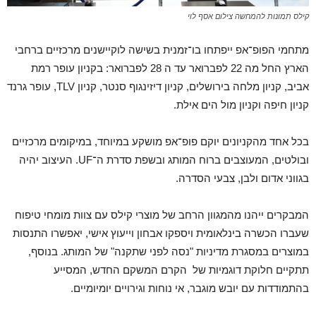
קילס תמונות להמחשה צילום אסף לוי
מתחמי הפופ־אפ ייפתחו בו־זמנית בשישה לוקיישנים מרכזיים ברחבי
הארץ החל מה 22 לפברואר עד ה 28 לפברואר: בקניון עופר רמת
אביב, קניון מלחה בירושלים, קניון דיזינגוף סנטר, קניון TLV, עופר גרנד
קניון חיפה וקניון מול הים אילת.
בכל אחד מהקניונים יוקם פופ־אפ מושקע במיוחד, במיקומים מרכזיים
ובולטים, המעוצבים ברוח המותג ובשפת סדרת ה־UF. העיצוב יהיה
בגווני אדום ולבן, צבעי הסדרה.
המבקרים ייהנו מהמגוון הרחב של מוצרי קילס עם צוות מומחי טיפוח
שעברו הכשרה בינלאומית ויספקו אבחון וייעוץ אישי, יאפשרו התנסות
במוצרים במסגרת מדיניות "נסה לפני שתקנה" של המותג. בנוסף,
תתקיים חלוקת דוגמיות של הקרם המשקם החדש, המסייע
בהתמודדות עם יובש מוגבר, אי נוחות וגירויים יומיומיים.