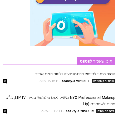
תוכן שאסור לפספס
הסוד היפני לטיפול בפיגמנטציה ולעור פנים אחיד
צוות היופי beauty-d
-
ינואר 15, 2025
טיפולים קוסמטיים
0
NYX Professional Makeup משיק גלוס פיגמנטי עמיד: LIP IV, גלוס
סרום לשפתיים (Lip...
צוות היופי beauty-d
-
נובמבר 10, 2025
זירת המומחים
0