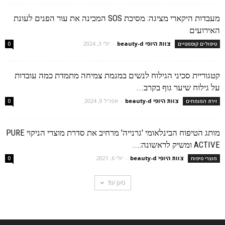
מעבדות היקארי מציגה: מסיכת SOS המכינה את עור הפנים לעונת
האירועים
צוות היופי beauty-d
-
יולי 3, 2024
טיפולים קוסמטיים
0
קטגוריית סכיני הגילוח לנשים במגמת צמיחה מתמדת כמה עובדות
על גילוח שיער גוף בקרב...
צוות היופי beauty-d
-
אפריל 9, 2024
זירת המומחים
0
מותג הטיפוח הבינלאומי 'גרנייה' מרחיב את סדרת מוצרי הניקוי PURE
ACTIVE ומשיק לראשונה:...
צוות היופי beauty-d
-
יולי 6, 2021
מוצרי טיפוח
0
טען עוד