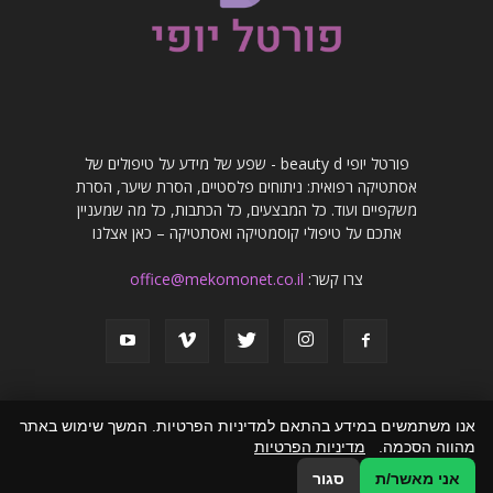
פורטל יופי beauty d - שפע של מידע על טיפולים של
אסתטיקה רפואית: ניתוחים פלסטיים, הסרת שיער, הסרת
משקפיים ועוד. כל המבצעים, כל הכתבות, כל מה שמעניין
אתכם על טיפולי קוסמטיקה ואסתטיקה – כאן אצלנו
צרו קשר:
office@mekomonet.co.il
אנו משתמשים במידע בהתאם למדיניות הפרטיות. המשך שימוש באתר
מהווה הסכמה.
מדיניות הפרטיות
פרסמו אצלנו
פרסום מאמרים באתרים
זירת המומחים
הצהרת נגישות
אני מאשר/ת
סגור
© כל הזכויות שמורות לפורטל יופי beauty d