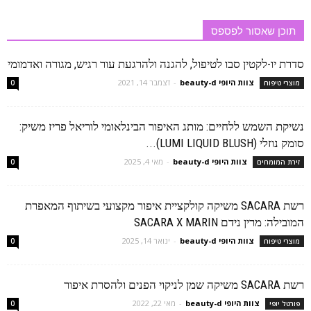
תוכן שאסור לפספס
סדרת יו-לקטין סבו לטיפול, להגנה ולהרגעת עור רגיש, מגורה ואדמומי
צוות היופי beauty-d
-
דצמבר 14, 2021
מוצרי טיפוח
0
נשיקת השמש ללחיים: מותג האיפור הבינלאומי לוריאל פריז משיק:
סומק נוזלי (LUMI LIQUID BLUSH)...
צוות היופי beauty-d
-
מאי 4, 2025
זירת המומחים
0
רשת SACARA משיקה קולקציית איפור מקצועי בשיתוף המאפרת
המובילה: מרין נידם SACARA X MARIN
צוות היופי beauty-d
-
ינואר 14, 2025
מוצרי טיפוח
0
רשת SACARA משיקה שמן לניקוי הפנים ולהסרת איפור
צוות היופי beauty-d
-
מאי 22, 2022
פורטל יופי
0