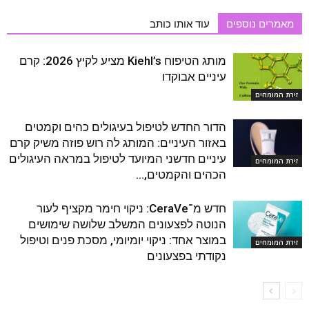
מאמרים נוספים
עוד אותו כותב
מותג הטיפוח Kiehl’s מציע לקיץ 2026: קרם
עיניים אבוקדו
זירת המומחים
הדור החדש לטיפול בעיגולים כהים וקמטים
באזור העיניים: המותג לה רוש פוזה משיק קרם
עיניים חדשני המיועד לטיפול במראה העיגולים
זירת המומחים
הכהים והקמטים,...
חדש מ־CeraVe: ניקוי חימר מקציף לעור
הנוטה לפצעונים המשלב שלושה שימושים
במוצר אחד: ניקוי יומיומי, מסכת פנים וטיפול
זירת המומחים
נקודתי בפצעונים