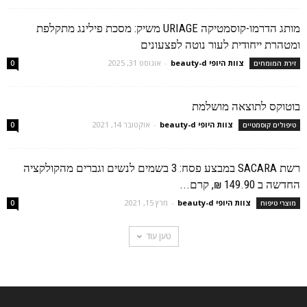
מותג הדרמו-קוסמטיקה URIAGE משיק: מסכת פילינג מתקלפת
ומטהרת ייחודית לעור נוטה לפצעונים
צוות היופי beauty-d
-
אוגוסט 31, 2025
זירת המומחים
0
בוטוקס לתוצאה מושלמת
צוות היופי beauty-d
-
אוקטובר 14, 2021
טיפולים קוסמטיים
0
רשת SACARA במבצע פסח: 3 בשמים לנשים וגברים מהקולקציה
החדשה ב 149.90 ₪, קרם...
צוות היופי beauty-d
-
מרץ 15, 2021
מוצרי טיפוח
0
טען עוד