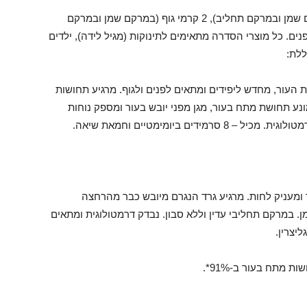
בסדרה החדשה 5 מוצרים – 2 מוצרי רחצה (במרקם שמן ובמרקם תחליב), 2 קרמי גוף (במרקם שמן ובמרקם
ים. כל מוצרי הסדרה מתאימים לתינוקות (מגיל לידה), ילדים
ללת:
העור, מחדש ליפידים ומתאים לפנים ולגוף. מרגיע תחושות
ע תחושת מתח בעור, מגן מפני יובש בעור ומספק נוחות
ים ביומימטיים וחמאת שיאה.
ומעניק לחות. מרגיע גרד הנגרם מיובש כבר מהרחצה
מן. במרקם תחליבי עדין וללא סבון. נבדק דרמטולוגית ומתאים