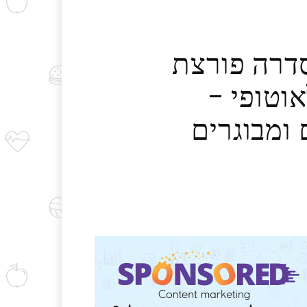
קה URIAGE משיק סדרה פורצת
וטופי –