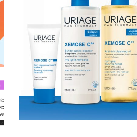
ת
...
זי