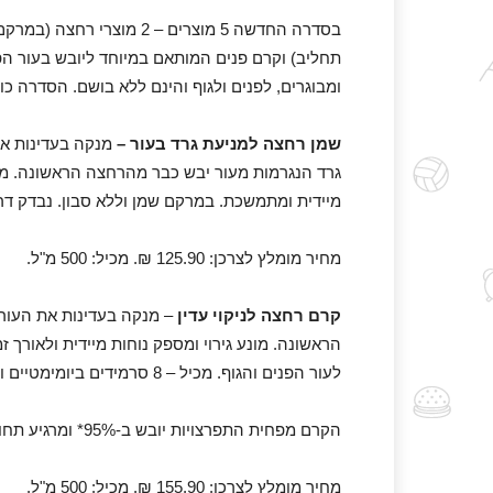
תחליב) וקרם פנים המותאם במיוחד ליובש בעור הפנ
ומבוגרים, לפנים ולגוף והינם ללא בושם. הסדרה כו
שמן רחצה למניעת גרד בעור –
מנקה בעדינות את 
גרד הנגרמות מעור יבש כבר מהרחצה הראשונה. מונ
מיידית ומתמשכת. במרקם שמן וללא סבון. נבדק דרמטולוגית. מכיל – 8 סרמיד
מחיר מומלץ לצרכן: 125.90 ₪. מכיל: 500 מ"ל.
קרם רחצה לניקוי עדין
– מנקה בעדינות את העור 
הראשונה. מונע גירוי ומספק נוחות מיידית ולאורך ז
לעור הפנים והגוף. מכיל – 8 סרמידים ביומימטיים וגליצרין.
הקרם מפחית התפרצויות יובש ב-95%* ומרגיע תחושות מתח בעור ב-91%*.
מחיר מומלץ לצרכן: 155.90 ₪. מכיל: 500 מ"ל.