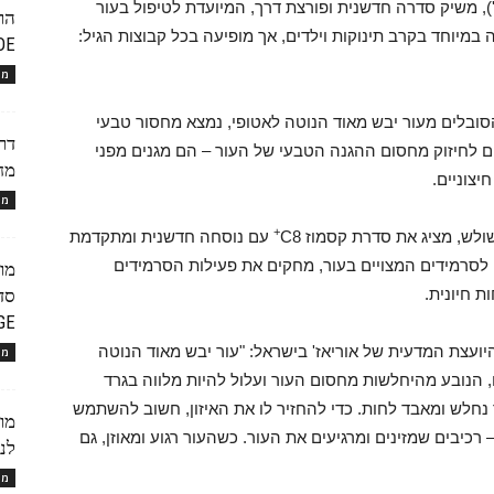
), משיק סדרה חדשנית ופורצת דרך, המיועדת לטיפול בעור
במיוחד בקרב תינוקות וילדים, אך מופיעה בכל קבוצות הגיל:
ALOE (הרבל
מו
רם של 100% מהמטופלים הסובלים מעור יבש מאוד הנוטה לאטופי, נמצא מחסור טבעי
ים לחיזוק מחסום ההגנה הטבעי של העור – הם מגנים מפני
מחליק ה
יצוניים.
מו
+
ש, מציג את סדרת קסמוז C8
עם נוסחה חדשנית ומתקדמת
הרכבם לסרמידים המצויים בעור, מחקים את פעילות הסרמידים
 חיונית.
סד
...
יועצת המדעית של אוריאז' בישראל: "עור יבש מאוד הנוטה
מו
ם, הנובע מהיחלשות מחסום העור ועלול להיות מלווה בגרד
חלש ומאבד לחות. כדי להחזיר לו את האיזון, חשוב להשתמש
רכיבים שמזינים ומרגיעים את העור. כשהעור רגוע ומאוזן, גם
לנש
מו