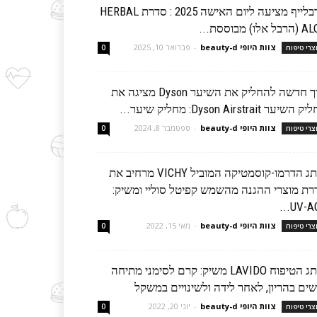
הרבלייף מציעה ליום האישה 2025 : סדרת HERBAL
 אלו) מבוססת...
צוות היופי beauty-d
-
פברואר 10, 2025
צרי טיפוח
0
דרך חדשה להחליק את השיער Dyson מציגה את
שיער Dyson Airstrait: מחליק שיער...
צוות היופי beauty-d
-
ספטמבר 8, 2024
צרי טיפוח
0
מותג הדרמו-קוסמטיקה המוביל VICHY מרחיב את
רת מוצרי ההגנה מהשמש קפיטל סוליי ומשיק:
UV-AGE
צוות היופי beauty-d
-
מאי 15, 2022
צרי טיפוח
0
מותג הטיפוח LAVIDO משיק: קרם לסימני מתיחה
ים בהריון, לאחר לידה ולשינויים במשקל
צוות היופי beauty-d
-
יוני 20, 2022
צרי טיפוח
0