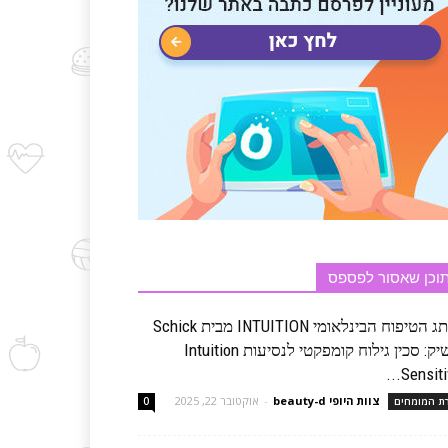
וכן שאסור לפספס
מותג הטיפוח הבינלאומי INTUITION מבית Schick
משיק: סכין גילוח קומפקטי לנסיעות Intuition
Sensitive
צוות היופי beauty-d
-
אוקטובר 22, 2025
רת המומחים
0