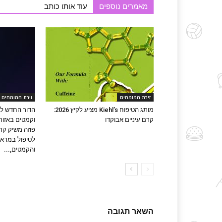
מאמרים נוספים
עוד אותו כותב
זירת המומחים
זירת המומחים
מותג הטיפוח Kiehl’s מציע לקיץ 2026:
הדור החדש לט
קרם עיניים אבוקדו
וקמטים באזור 
פוזה משיק קרם
לטיפול במראה
והקמטים,...
השאר תגובה