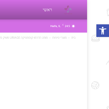
פורטל
ראשי
פתח סרגל נגישות
C
24.5
Haifa, IL
יופי
בית
מוצרי טיפוח
מותג הדרמו-קוסמטיקה URIAGE משיק סדרה פורצת דרך לטיפול בעור יבש מאוד הנוטה...
beauty
d