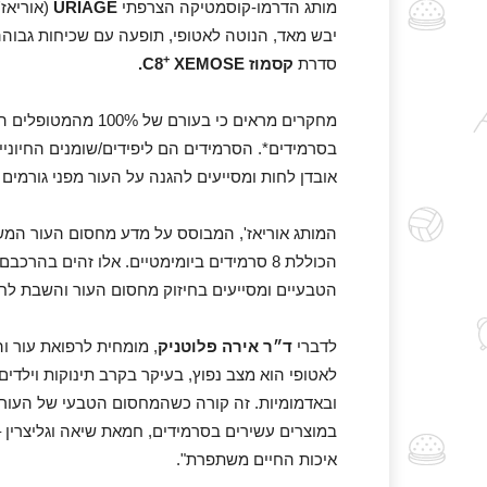
מותג הדרמו-קוסמטיקה הצרפתי
URIAGE
(אוריאז'
יבש מאד, הנוטה לאטופי, תופעה עם שכיחות גבוהה 
+
סדרת
קסמוז
XEMOSE
C8
.
מחקרים מראים כי בעו
בסרמידים*. הסרמידים הם ליפידים/שומנים החיוני
אובדן לחות ומסייעים להגנה על העור מפני גורמים ח
המותג אוריאז', המבוסס על מדע מחסום העור המשול
הכוללת 8 סרמידים ביומימטיים. אלו זהים ב
הטבעיים ומסייעים בחיזוק מחסום העור והשבת לחות
לדברי
ד״ר אירה פלוטניק
, מומחית לרפואת עור וה
לאטופי הוא מצב נפוץ, בעיקר בקרב תינוקות וילדי
ובאדמומיות. זה קורה כשהמחסום הטבעי של העור נ
במוצרים עשירים בסרמידים, חמאת שיאה וגליצרין – 
איכות החיים משתפרת".