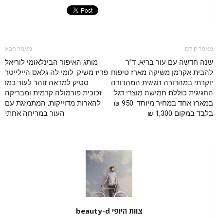
מאמר קודם
מאמר הבא
שנה חדשה עם עור בריא: ד”ר
מותג האיפור הבינלאומי לוריאל
להבית אקרמן משיקה מארז טיפוח
פריז משיק: לומי לה גלאס היילייטר
יוקרתי במהדורה חגיגית המהדורה
סטיק למראה זוהר לעור כמו
החגיגית כוללת חמישה מוצרי דגל
זכוכית פורמולה קרמית ומבריקה
במארז אחד במחיר מיוחד: 950 ₪
להארות מדוייקות, המתמזגת עם
בלבד במקום 1,300 ₪
העור במריחה אחת!
צוות היופי beauty-d