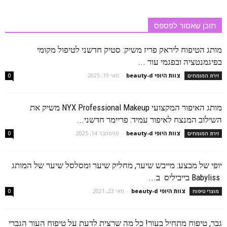
תוכן שאסור לפספס
מותג הטיפוח ליראק פריז משיק: סטיק חדשני לטיפול מקומי
בפיגמנטציה ובפגמי עור ...
צוות היופי beauty-d
-
מאי 19, 2025
זירת המומחים
0
מותג האיפור המקצועי NYX Professional Makeup משיק את
השילוב המנצח לאיפור עמיד: פריימר חדשני...
צוות היופי beauty-d
-
ספטמבר 14, 2025
זירת המומחים
0
יופי של מבצע: מייבש שיער, מחליק שיער ומסלסל שיער של המותג
Babyliss בייביליס ב...
צוות היופי beauty-d
-
מאי 23, 2021
מוצרי טיפוח
0
גבר, טיפוח מתחיל בעור! כל מה שרצית לדעת על טיפוח העור הגברי