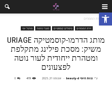
פתח סרגל נגישות
בית
זירת המומחים
זירת המומחים
טיפולים קוסמטיים
מוצרי טיפוח
פורטל יופי
מותג הדרמו-קוסמטיקה URIAGE
משיק: מסכת פילינג מתקלפת
ומטהרת ייחודית לעור נוטה
לפצעונים
ע"י
צוות היופי beauty-d
-
אוגוסט 31, 2025
419
0