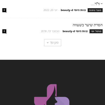
– ד"ר...
צוות היופי beauty-d
-
יוני 20, 2022
מוצרי טיפוח
0
הסרת שיער בשעווה
צוות היופי beauty-d
-
נובמבר 13, 2018
פורטל יופי
0
טען עוד