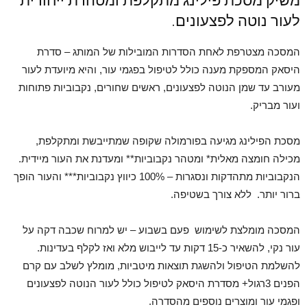
משיק מסכת פילינג מתקלפת ומטהרת ייחודית
לעור נוטה לפצעונים.
המסכה מצטרפת לאחת הסדרות המובילות של המותג – סדרת
היסאק המספקת מענה כולל לטיפול בפגמי עור, והיא מיועדת לעור
מעורב עד שמן הנוטה לפצעונים, ראשים שחורים, נקבוביות פתוחות
ועור מבריק.
מסכת הפילינג מגיעה בפורמולה שקופה שמתייבשת ומתקלפת,
מכילה חומצה מאלית* ומטהר נקבוביות** ומעדנת את העור מיידית.
הנקבוביות מתהדקות ונסגרות – 100% כיווץ נקבוביות*** והעור הופך
ברור יותר. ללא צורך בשטיפה.
המסכה מומלצת לשימוש פעם בשבוע – יש למרוח שכבה דקה על
עור נקי, להשאיר כ-15 דקות עד לייבוש מלא ואז לקלף בעדינות.
להשלמת הטיפול ולהשגת תוצאות מיטביות, מומלץ לשלב עם קרם
הפנים 3רגול+ מסדרת היסאק לטיפול כולל לעור הנוטה לפצעונים
ופגמי עור ומוצרים נוספים מהסדרה.