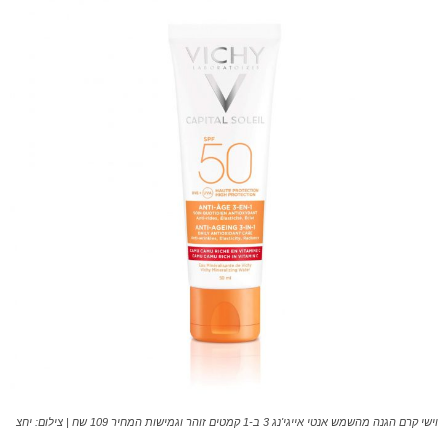
וישי קרם הגנה מהשמש אנטי אייגי'נג 3 ב-1 קמטים זוהר וגמישות המחיר 109 שח | צילום: יחצ