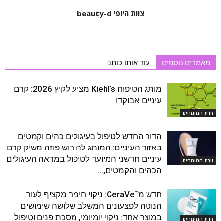
צוות היופי beauty-d
מאמרים נוספים
עוד אותו כותב
מותג הטיפוח Kiehl’s מציע לקיץ 2026: קרם
עיניים אבוקדו
זירת המומחים
הדור החדש לטיפול בעיגולים כהים וקמטים
באזור העיניים: המותג לה רוש פוזה משיק קרם
עיניים חדשני המיועד לטיפול במראה העיגולים
זירת המומחים
הכהים והקמטים,...
חדש מ־CeraVe: ניקוי חימר מקציף לעור
הנוטה לפצעונים המשלב שלושה שימושים
במוצר אחד: ניקוי יומיומי, מסכת פנים וטיפול
זירת המומחים