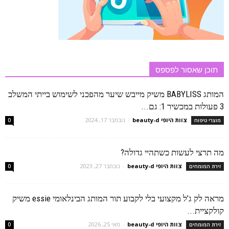
תוכן שאסור לפספס
המותג BABYLISS משיק מייבש שיער מהפכני לשימוש בייתי המשלב
3 פעולות במכשיר 1: גם...
צוות היופי beauty-d
-
נובמבר 17, 2024
מוצרי טיפוח
0
מה תרצי לעשות כשתהיי גדולה?
צוות היופי beauty-d
-
נובמבר 27, 2023
זירת המומחים
0
מראה לק ג’ל מקצועי בלי לקבוע תור המותג הבינלאומי essie משיק
קולקציית...
צוות היופי beauty-d
-
מאי 25, 2026
זירת המומחים
0