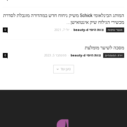
המותג הבינלאומי Schick משיק ניחוח חדש במהדורה מוגבלת לסדרת
מכשירי הגילוח שיק אינטואישן...
צוות היופי beauty-d
-
יולי 7, 2021
מוצרי טיפוח
0
מסכה לשיער מומלצת
צוות היופי beauty-d
-
ספטמבר 5, 2023
זירת המומחים
0
טען עוד