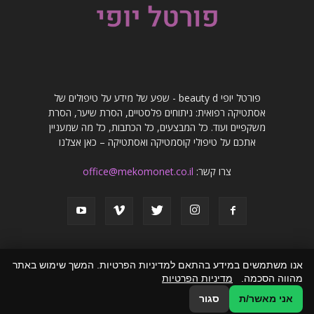
פורטל יופי beauty d - שפע של מידע על טיפולים של
אסתטיקה רפואית: ניתוחים פלסטיים, הסרת שיער, הסרת
משקפיים ועוד. כל המבצעים, כל הכתבות, כל מה שמעניין
אתכם על טיפולי קוסמטיקה ואסתטיקה – כאן אצלנו
צרו קשר:
office@mekomonet.co.il
אנו משתמשים במידע בהתאם למדיניות הפרטיות. המשך שימוש באתר
מהווה הסכמה.
מדיניות הפרטיות
פרסמו אצלנו
פרסום מאמרים באתרים
זירת המומחים
הצהרת נגישות
אני מאשר/ת
סגור
© כל הזכויות שמורות לפורטל יופי beauty d