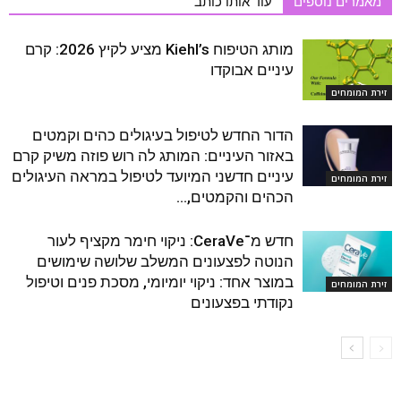
מאמרים נוספים
עוד אותו כותב
מותג הטיפוח Kiehl’s מציע לקיץ 2026: קרם
עיניים אבוקדו
זירת המומחים
הדור החדש לטיפול בעיגולים כהים וקמטים
באזור העיניים: המותג לה רוש פוזה משיק קרם
עיניים חדשני המיועד לטיפול במראה העיגולים
זירת המומחים
הכהים והקמטים,...
חדש מ־CeraVe: ניקוי חימר מקציף לעור
הנוטה לפצעונים המשלב שלושה שימושים
במוצר אחד: ניקוי יומיומי, מסכת פנים וטיפול
זירת המומחים
נקודתי בפצעונים