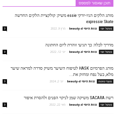
תוכן שאסור לפספס
מותג הלקים הניו-יורקי essie משיק: קולקציית הלקים החדשה
expressie Skate
צוות היופי beauty-d
-
מרץ 9, 2022
פורטל יופי
0
מדריך לכלה: כך תגיעי זוהרת ליום החתונה
צוות היופי beauty-d
-
יוני 12, 2022
פורטל יופי
0
מותג הפרמיום HASK לטיפוח השיער משיק סדרה למראה שיער
מלא, בעל נפח ומחזק את...
צוות היופי beauty-d
-
יוני 2, 2024
מוצרי טיפוח
0
רשת SACARA משיקה שמן לניקוי הפנים ולהסרת איפור
צוות היופי beauty-d
-
מאי 22, 2022
פורטל יופי
0