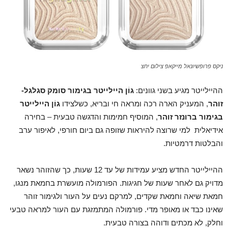
ניקס פרופשיונאל מייקאפ צילום יחצ
ההיילייטר מגיע בשני גוונים:
גוֹן היילייטר בגימור סומק סגלגל-
זוהר
, המעניק הארה רכה ומראה חי ובריא, כשלצידו
גוֹן היילייטר
בגימור ברונזר זוהר
, המוסיף חמימות והדגשה טבעית – בחירה
אידיאלית למי שרוצה להיראות שזופה גם ביום חורפי, לאיפור ערב
והבלטות דרמטיות.
ההיילייטר החדש מציע עמידות של עד 12 שעות, כך שהזוהר נשאר
מדויק גם לאחר שעות של חגיגות. הפורמולה מועשרת בחמאת מנגו,
חמאת שיאה וחמאת שקדים, למרקם נעים על העור ולגימור זוהר
שאינו כבד או מאופר מדי. פורמולה המתמזגת עם העור למראה טבעי
וחלק, לא מכתים ודוהה בצורה טבעית.