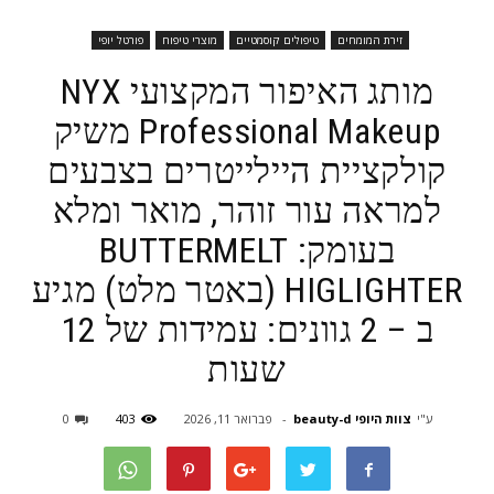
זירת המומחים
טיפולים קוסמטיים
מוצרי טיפוח
פורטל יופי
מותג האיפור המקצועי NYX
Professional Makeup משיק
קולקציית היילייטרים בצבעים
למראה עור זוהר, מואר ומלא
בעומק: BUTTERMELT
HIGLIGHTER (באטר מלט) מגיע
ב – 2 גוונים: עמידות של 12
שעות
ע"י
צוות היופי beauty-d
-
פברואר 11, 2026
403
0