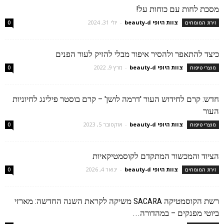
מסכת לחות עם כוחות על!
צוות היופי beauty-d
-
יולי 31, 2024
זירת המומחים
0
כיצד להתאפר ולהסיר איפור מבלי להזיק לעור הפנים
צוות היופי beauty-d
-
מרץ 9, 2022
מוצרי טיפוח
0
חדש: קרם לחידוש העור 'דרמה לושן' – קרם בוסטר פילינג לחיוניות
העור
צוות היופי beauty-d
-
אוקטובר 5, 2023
מוצרי טיפוח
0
הציוד והמכשור המתקדם לקוסמטיקאיות
צוות היופי beauty-d
-
ינואר 4, 2026
זירת המומחים
0
רשת הקוסמטיקה SACARA משיקה לקראת השנה החדשה: מארזי
ביוטי מפנקים – במהדורה...