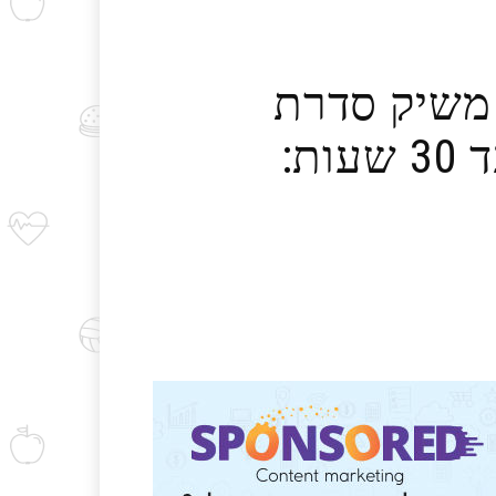
ק משיק סדרת
מייק-אפ בסיס ב-11 גוונים עם עמידות עד 30 שעות: