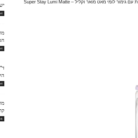
המייק-אפ העמידים: מייק-אפ חדשני המשלב עמידות עם גימור לומי מאט מואר וקליל – Super Stay Lumi Matte
ישרא
זי
חג
זי
ד"
הלי
זי
קרם
מו