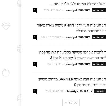
ל בהובלת המותג CeraVe ביוזמה...
צוות היופי beauty-d
-
דצמבר 17, 2024
רת המומחים
0
מותג הטיפוח הניו-יורקי Kiehl's משיק מארז טיפוח
יגי במהדורה מוגבלת
צוות היופי beauty-d
-
ספטמבר 10, 2025
רת המומחים
0
ר להבית אקרמן משיקה בקליניקה את מהפכת
יזר החדשה בישראל: Alma Harmony
צוות היופי beauty-d
-
יולי 14, 2025
רת המומחים
0
מותג הטיפוח הבינלאומי GARNIER מרחיב משיק:
 עיניים עם ויטמין C
צוות היופי beauty-d
-
אוגוסט 30, 2023
צרי טיפוח
0
טען עוד