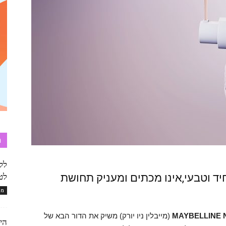
ת
לק
ד וטבעי,אינו מכתים ומעניק תחושת
לט
מו
MAYBELLINE 
(מייבלין ניו יורק) משיק את הדור הבא של
הי