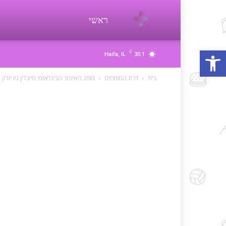
פורטל
ראשי
פתח סרגל נגישות
C
30.1
Haifa, IL
יופי
בית
זירת המומחים
מותג האיפור הבינלאומי מייבלין ניו יורק מ
beauty
d