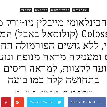
זירת המומחים
טיפולים קוסמטיים
מוצרי טיפוח
פורטל יופי
בינלאומי מייבלין ניו-יורק
Colossal Bubble (קולוסאל באב
, ללא גושים הפורמולה ה
 ומעניקה מראה מנופח ונוע
ד לקצוות, למראה ריסים 
בתחושה קלה כמו בועה
ע"י
צוות היופי beauty-d
-
אוגוסט 5, 2025
451
0
Tweet on Twitter
Share on Facebook