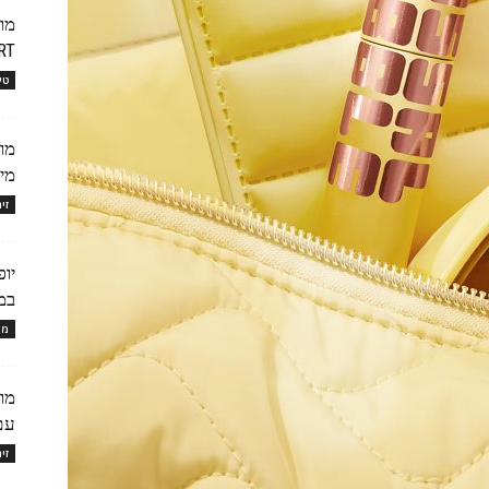
EXPERT
טי
מות
מייק
זי
במ
מו
עם 2 פעולות: גם 
זי