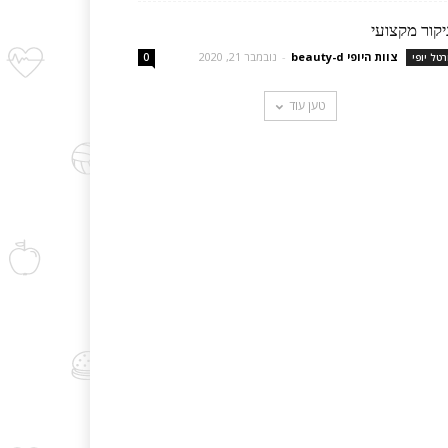
יקור מקצועי
צוות היופי beauty-d
-
נובמבר 21, 2020
רטל יופי
0
טען עוד