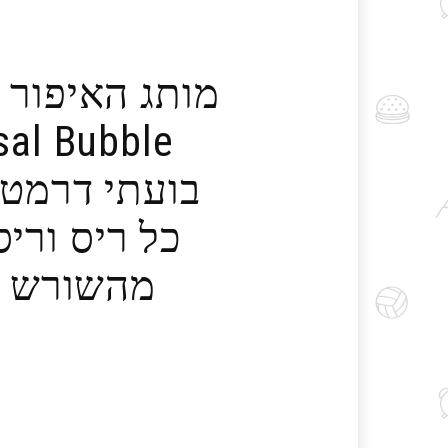
מותג האיפור ה
בועתי דרמטי
כל ריס וריס
מהשורש וע