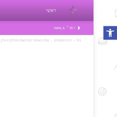
פורטל
ראשי
פתח סרגל נגישות
C
25.7
Haifa, IL
יופי
בית
זירת המומחים
מותג האיפור הבינלאומי מייבלין ניו-יורק משיק: מסקרה ssal Bubble
beauty
d