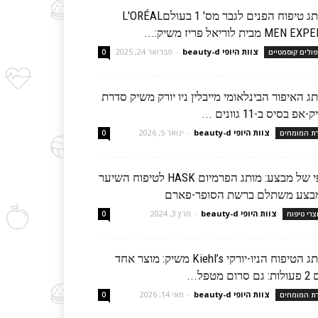
מותג טיפוח הפנים לגבר מס' 1 בעולםL'ORÉAL
MEN  מבית לוריאל פריז משיק:...
צוות היופי beauty-d
-
פברואר 24, 2025
פולים קוסמטיים
0
ג האיפור הבינלאומי מייבלין ניו יורק משיק סדרת
-אפ בסיס ב-11 גוונים ...
צוות היופי beauty-d
-
ינואר 5, 2026
רת המומחים
0
יופי של מבצע: מותג הפרמיום HASK לטיפוח השיער
בצע משתלם ברשת הסופר-פארם
צוות היופי beauty-d
-
מרץ 3, 2024
צרי טיפוח
0
מותג הטיפוח הניו-יורקי Kiehl’s משיק: מוצר אחד
סרום מטפל...
צוות היופי beauty-d
-
מאי 14, 2026
רת המומחים
0