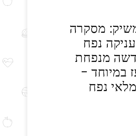
 משיק: מסקרה
ל) המעניקה נפח
חדשה מנפחת
ז במיוחד –
מלאי נפח