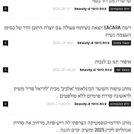
שרשרת מגן דוד כסף
צוות היופי beauty-d
-
יוני 30, 2023
זירת המומחים
0
רשת SACARA יוצאת בשיתוף פעולה עם יוצרת התוכן הדר טל בסימן
העצמה נשית
צוות היופי beauty-d
-
ינואר 24, 2024
מוצרי טיפוח
0
איפור: תנו גב לגבות
צוות היופי beauty-d
-
אוגוסט 30, 2022
פורטל יופי
0
מותג טיפוח השיער הבינלאומי 'אלביב' מבית 'לוריאל פריז' משיק
לראשונה סדרת פרמיום ללא סולפטים...
צוות היופי beauty-d
-
ספטמבר 2, 2024
זירת המומחים
0
מותג הדרמו-קוסמטיקה הצרפתי לה רוש-פוזה, מרחיב את סדרת
אנתליוס לקיץ 2025 ומשיק: קרם הגנה...