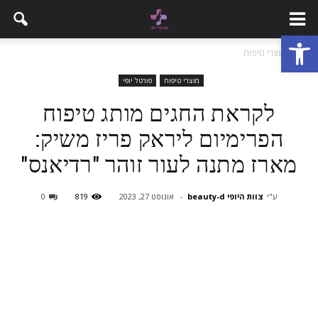
פתח סרגל נגישות
בית
מוצרי טיפוח
מוצרי טיפוח
פורטל יופי
לקראת החגים מותג טיפוח
הפרימיום ליראק פריז משיק:
מארז מתנה לעור זוהר "רדיאנס"
ע"י
צוות היופי beauty-d
-
אוגוסט 27, 2023
819
0