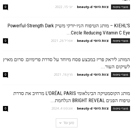
צוות היופי beauty-d
-
יוני 15, 2022
מוצרי טיפוח
0
KIEHL'S – מותג הטיפוח הניו-יורקי משיק Powerful-Strength Dark
Circle Reducing Vitamin C Eye...
צוות היופי beauty-d
-
אפריל 26, 2021
מוצרי טיפוח
0
המותג ליראק פריז במבצע פסח מיוחד על סדרת פרימיום: סרום מאיץ
לשיקום העור...
צוות היופי beauty-d
-
מרץ 16, 2021
מוצרי טיפוח
0
מותג הקוסמטיקה הבינלאומי L'ORÉAL PARIS מרחיב את סדרת
טיפוח הפנים BRIGHT REVEAL הנלחמת...
צוות היופי beauty-d
-
אוגוסט 4, 2024
מוצרי טיפוח
0
טען עוד