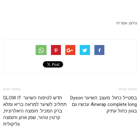
צילום: אסף לוי
מאמר קודם
מאמר הבא
בסטייל כחול: מעצב השיער Dyson
חדש לטיפוח השיער: GLOW IT
Airwrap complete long עכשיו גם
תחליב לשיער למראה בריא ומלא
בגוון כחול עתיק
ברק המכיל: חומצה היאלרונית,
קרטין טהור, שמן ארגן וחומצה
גליקולית