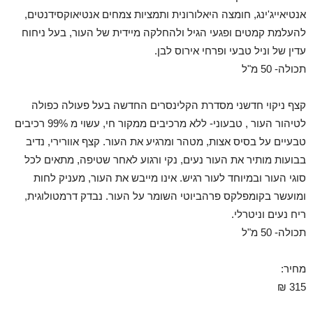
אנטיאייג'ינג, חומצה היאלורונית ותמציות צמחים אנטיאוקסידנטים,
להעלמת קמטים ופגעי הגיל ולהחלקה מיידית של העור, בעל ניחוח
עדין של וניל טבעי ופרחי אירוס לבן.
תכולה- 50 מ"ל
קצף ניקוי חדשני מסדרת הקלינסרים החדשה בעל פעולה כפולה
לטיהור העור , טבעוני- ללא מרכיבים ממקור חי, עשוי מ 99% רכיבים
טבעיים על בסיס אצות, מטהר ומרגיע את העור. קצף אוורירי, נדיב
בבועות מותיר את העור נעים, נקי ורגוע לאחר שטיפה, מתאים לכל
סוגי העור ובמיוחד לעור רגיש. אינו מייבש את העור, מעניק לחות
ומועשר בקומפלקס פרהביוטי השומר על העור. נבדק דרמטולוגית,
ריח נעים וניטרלי.
תכולה- 50 מ"ל
מחיר:
315 ₪