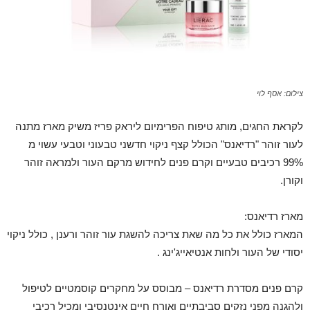
צילום: אסף לוי
לקראת החגים, מותג טיפוח הפרימיום ליראק פריז משיק מארז מתנה
לעור זוהר "רדיאנס" הכולל קצף ניקוי חדשני טבעוני וטבעי עשוי מ
99% רכיבים טבעיים וקרם פנים לחידוש מרקם העור ולמראה זוהר
וקורן.
מארז רדיאנס:
המארז כולל את כל מה שאת צריכה להשגת עור זוהר ורענן , כולל ניקוי
יסודי של העור ולחות אנטיאייג'ינג .
קרם פנים מסדרת רדיאנס – מבוסס על מחקרים קוסמטיים לטיפול
ולהגנה מפני נזקים סביבתיים ואורח חיים אינטנסיבי ומכיל רכיבי