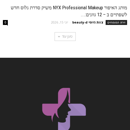
מותג האיפור NYX Professional Makeup משיק סדרת גלוס חדש
לשפתיים ב – 12 גוונים:...
צוות היופי beauty-d
-
יוני 15, 2026
זירת המומחים
0
טען עוד