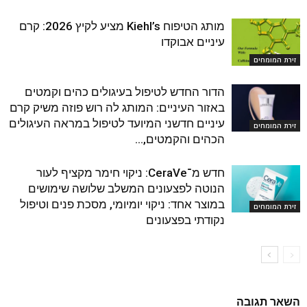
מותג הטיפוח Kiehl’s מציע לקיץ 2026: קרם
עיניים אבוקדו
זירת המומחים
הדור החדש לטיפול בעיגולים כהים וקמטים
באזור העיניים: המותג לה רוש פוזה משיק קרם
עיניים חדשני המיועד לטיפול במראה העיגולים
זירת המומחים
הכהים והקמטים,...
חדש מ־CeraVe: ניקוי חימר מקציף לעור
הנוטה לפצעונים המשלב שלושה שימושים
במוצר אחד: ניקוי יומיומי, מסכת פנים וטיפול
זירת המומחים
נקודתי בפצעונים
השאר תגובה