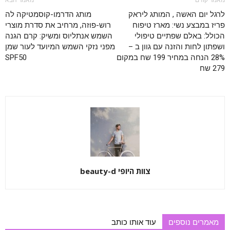
מאמר קודם
מאמר הבא
לרגל יום האשה , המותג ליראק
מותג הדרמו-קוסמטיקה לה
פריז במבצע נשי: מארז טיפוח
רוש-פוזה, מרחיב את סדרת מוצרי
הכולל: באלם שפתיים טיפולי
השמש אנתליוס ומשיק: קרם הגנה
ושפתון לחות והזנה עם גוון ב –
מפני נזקי השמש המיועד לעור שמן
28% הנחה במחיר 199 שח במקום
SPF50
279 שח
צוות היופי beauty-d
מאמרים נוספים
עוד אותו כותב