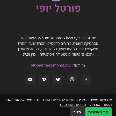
פורטל יופי beauty d - שפע של מידע על טיפולים של
אסתטיקה רפואית: ניתוחים פלסטיים, הסרת שיער, הסרת
משקפיים ועוד. כל המבצעים, כל הכתבות, כל מה שמעניין
אתכם על טיפולי קוסמטיקה ואסתטיקה – כאן אצלנו
צרו קשר:
office@mekomonet.co.il
אנו משתמשים במידע בהתאם למדיניות הפרטיות. המשך שימוש באתר
מהווה הסכמה.
מדיניות הפרטיות
פרסמו אצלנו
פרסום מאמרים באתרים
זירת המומחים
הצהרת נגישות
אני מאשר/ת
סגור
© כל הזכויות שמורות לפורטל יופי beauty d