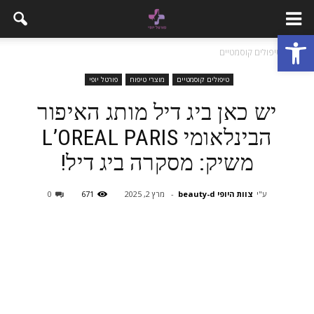
פתח סרגל נגישות
בית
טיפולים קוסמטיים
טיפולים קוסמטיים
מוצרי טיפוח
פורטל יופי
יש כאן ביג דיל מותג האיפור
הבינלאומי L’OREAL PARIS
משיק: מסקרה ביג דיל!
ע"י
צוות היופי beauty-d
-
מרץ 2, 2025
671
0