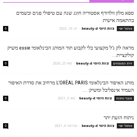
ספא מלון וולדורף אסטוריה חוגג שנה עם טיפולי פנים ובשמים
בהתאמה אישית
צוות היופי beauty-d
-
יוני 16, 2022
פורטל יופי
0
מראה לק ג’ל מקצועי בלי לקבוע תור המותג הבינלאומי essie משיק
קולקציית...
צוות היופי beauty-d
-
מאי 25, 2026
זירת המומחים
0
מותג האיפור הבינלאומי L’ORÈAL PARIS מרחיב את סדרת האיפור
העמיד אינפליבל ומשיק: ...
צוות היופי beauty-d
-
מאי 5, 2021
מוצרי טיפוח
0
ניתוח הזעת יתר
צוות היופי beauty-d
-
פברואר 4, 2021
פורטל יופי
0