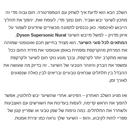
השלב הבא הוא לדעת איך לשחק עם הטמפרטורה. חום גבוה מדי זה
מתכון לשיער יבש ושביר. חום נמוך מדי, לעומת זאת, יהפוך את תהליך
הייבוש לאינסופי. כאן נכנסים לתמונה מכשירים שיודעים לשמור על
איזון מדויק – למשל מייבש השיער
Dyson Supersonic Nural
,
המתאים לכל סוגי השיער.
הוא מצויד בחיישן חכם ואוטומטי שמזהה
את המרחק מהקרקפת ומפחית באופן אוטומטי את מידת החום ככל
שהוא מתקרב יותר לקרקפת, ובכך מונע נזקי חום לשיער ולקרקפת
ומשפר את הברק והזוהר הטבעי של השיער.. זה בדיוק מה שעושה את
ההבדל בין תלתלים שנראים טבעיים ובריאים לבין כאלה שנפגעים
לאורך זמן.
ואז מגיע השלב האחרון – הפיניש. אחרי שהשיער יבש לחלוטין, אפשר
להפוך את הראש קדימה, לעסות בעדינות את השורשים עם האצבעות
ולשחרר את התלתלים. כמה טיפות של שמן טבעי או שפריץ קטן של
ספריי לחות לקיבוע, והופ – השיער שלך נראה כמו יצירת אמנות.