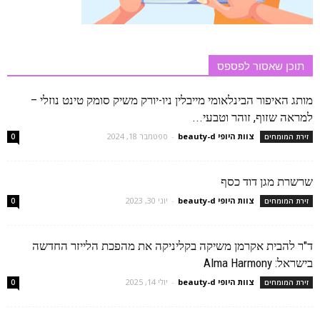
תוכן שאסור לפספס
מותג האיפור הבינלאומי מייבלין ניו-יורק משיק סומק טינט נוזלי –
למראה שזוף, זוהר וטבעי...
צוות היופי beauty-d
-
ספטמבר 18, 2024
זירת המומחים
0
שרשרת מגן דוד כסף
צוות היופי beauty-d
-
יוני 30, 2023
זירת המומחים
0
ד"ר להבית אקרמן משיקה בקליניקה את מהפכת הלייזר החדשה
בישראל: Alma Harmony
צוות היופי beauty-d
-
יולי 14, 2025
זירת המומחים
0