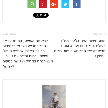
מאמר קודם
מאמר הבא
מותג טיפוח הפנים לגבר מס' 1
לרגל יום האשה , המותג ליראק
בעולםL'ORÉAL MEN EXPERT
פריז במבצע נשי: מארז טיפוח
מבית לוריאל פריז משיק: שוט סרום
הכולל: באלם שפתיים טיפולי
ויטמין C
ושפתון לחות והזנה עם גוון ב –
28% הנחה במחיר 199 שח במקום
279 שח