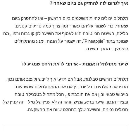
איך לגרום לזה להחזיק גם ביום שאחרי
?
תלתלים יכולים להיות מושלמים ביום הראשון – ואז להתפרק ביום
שאחרי. כדי לשמור עליהם לאורך זמן, צריך כמה טריקים קטנים.
בלילה, השיטה הכי טובה היא לאסוף את השיער לקוקו גבוה ורפוי, מה
שמוכר בתור "Pineapple". זה ישמור על הנפח וימנע מהתלתלים
להימעך במהלך השינה.
שיער מתולתל זו אמנות – אז תני לו את היחס שמגיע לו
תלתלים דורשים סבלנות, אבל אם תדעי איך לייבש ולעצב אותם נכון,
הם יראו מושלמים בכל יום. בין אם את מהמתולתלות שנשבעות
בייבוש טבעי ובין אם את חובבת פן, הכל מתחיל בטכניקה טובה
ובציוד הנכון. שיער בריא, גמיש וזוהר זה לא עניין של מזל – זה עניין של
הרגלים נכונים. והשיער שלך בהחלט שווה את ההשקעה.