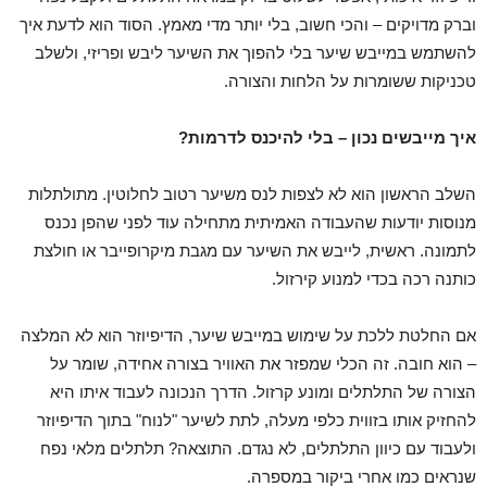
וברק מדויקים – והכי חשוב, בלי יותר מדי מאמץ. הסוד הוא לדעת איך
להשתמש במייבש שיער בלי להפוך את השיער ליבש ופריזי, ולשלב
טכניקות ששומרות על הלחות והצורה.
איך מייבשים נכון – בלי להיכנס לדרמות
?
השלב הראשון הוא לא לצפות לנס משיער רטוב לחלוטין. מתולתלות
מנוסות יודעות שהעבודה האמיתית מתחילה עוד לפני שהפן נכנס
לתמונה. ראשית, לייבש את השיער עם מגבת מיקרופייבר או חולצת
כותנה רכה בכדי למנוע קירזול.
אם החלטת ללכת על שימוש במייבש שיער, הדיפיוזר הוא לא המלצה
– הוא חובה. זה הכלי שמפזר את האוויר בצורה אחידה, שומר על
הצורה של התלתלים ומונע קרזול. הדרך הנכונה לעבוד איתו היא
להחזיק אותו בזווית כלפי מעלה, לתת לשיער "לנוח" בתוך הדיפיוזר
ולעבוד עם כיוון התלתלים, לא נגדם. התוצאה? תלתלים מלאי נפח
שנראים כמו אחרי ביקור במספרה.