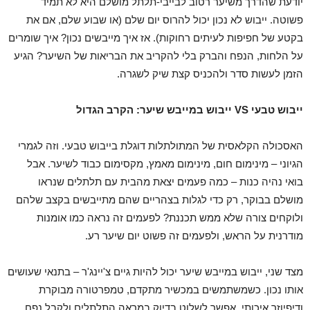
יודעת שהדרך משיער רטוב לבייבי-תלתל מושלם היא לא תמיד
פשוטה. ייבוש לא נכון יכול להרוס יום שלם (או שבוע שלם, אם את
בקטע של חפיפות לעיתים רחוקות). אז איך מייבשים נכון? איך שומרים
על הלחות, הנפח והברק בלי להקריב את הבריאות של השיער? הגיע
הזמן לעשות סדר ולהכניס קצת שיק לשגרה.
ייבוש טבעי
VS
ייבוש במייבש שיער: הקרב הגדול
האסכולה הקלאסית של המתולתלות דוגלת בייבוש טבעי. וזה לגמרי
הגיוני – מינימום חום, מינימום מאמץ, מקסימום כבוד לשיער. אבל
בואי נהיה כנות – כמה פעמים יצאת מהבית עם תלתלים שנראו
מושלם בבוקר, רק כדי לגלות בצהריים שהם מתייבשים בקצב שלהם
ולוקחים צורה שלא ממש תכננת? לפעמים זה נראה כמו אומנות
מודרנית על הראש, ולפעמים זה פשוט יום שיער רע.
מצד שני, ייבוש במייבש שיער יכול להיות גיים צ'יינג'ר – בתנאי שעושים
אותו נכון. כשמשתמשים במכשיר מתקדם, טמפרטורה מבוקרת
ודיפיוזר איכותי, אפשר לשלוט בדיוק במראה התלתלים ולקבל נפח