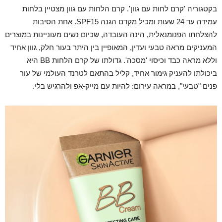
בקטגוריה 'קרם לחות עם גוון'. קרם הלחות עם גוון מצטיין בלחות
עמידה עד 24 שעות ומכיל מקדם הגנה SPF15. אחת הסיבות
להצלחתו הפנומנאלית, הינה העובדה, שכיום נשים מעוניינות במוצרים
המעניקים מראה טבעי ועדין, המאופיין בין היתר בעור חלק, גוון אחיד
וללא מראה כבד וכיסוי 'מסכה'. גדולתו של קרם הלחות BB היא
ביכולתו להעניק גימור אחיד, קליל בהתאם לטרנד העולמי של עור
פנים "טבעי", במראה עירום: להיות עם מייק-אפ ולהרגיש בלי.