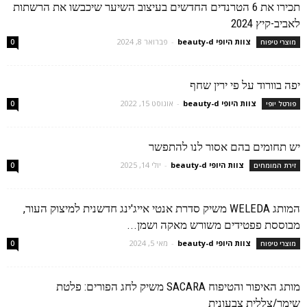
תכירו את 6 הטרנדים החדשים בעיצוב השיער שיכבשו את הרשתות
לאביב-קיץ 2024
צוות היופי beauty-d
-
פברואר 8, 2024
מוצרי טיפוח
0
יפה בוורוד על פי ירין שחף
צוות היופי beauty-d
-
אוגוסט 15, 2022
פורטל יופי
0
יש תחומים בהם אסור לנו להתפשר
צוות היופי beauty-d
-
יולי 14, 2025
זירת המומחים
0
המותג WELEDA משיק סדרת אנטי אייג'ינג חדשנית למיצוק העור,
מבוססת פפטידים משורש מאקה ושמן...
צוות היופי beauty-d
-
מאי 5, 2024
מוצרי טיפוח
0
מותג האיפור והטיפוח SACARA משיק לחג הפורים: פלטת
שימר/צללית צבעונית