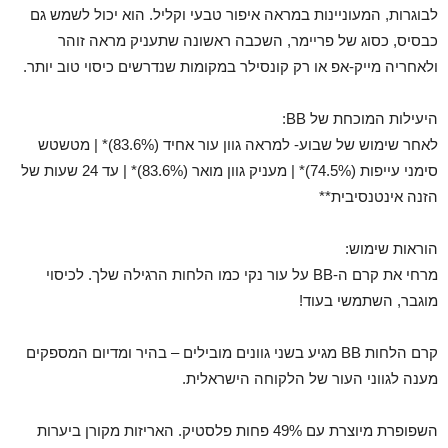
לבוגרות, המעוניינות במראה איפור טבעי וקליל. הוא יכול לשמש גם
כבסיס, כסוג של פריימר, השכבה ראשונה שתעניק מראה זוהר
ולאחריה מייק-אפ או רק קונסילר במקומות שנדרשים כיסוי טוב יותר.
היעילות המוכחת של BB:
לאחר שימוש של שבוע- למראה גוון עור אחיד (83.6%)* | מטשטש
סימני עייפות (74.5%)* | מעניק גוון מואר (83.6%)* | עד 24 שעות של
הזנה אינטנסיבית**
הוראות שימוש:
מרחי את קרם ה-BB על עור נקי כמו הלחות הרגילה שלך. לכיסוי
מוגבר, השתמשי בעוד!
קרם הלחות BB מגיע בשני גוונים מובילים – בהיר ומדיום המספקים
מענה לגווני העור של הלקוחה הישראלית.
השפופרת מיוצרת עם 49% פחות פלסטיק. האריזות מקורן ביערות