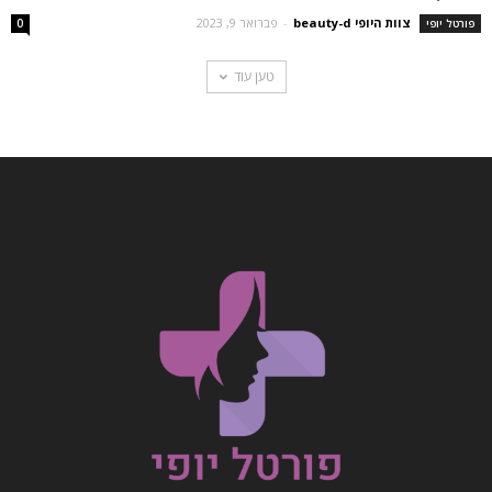
צוות היופי beauty-d
-
פברואר 9, 2023
פורטל יופי
0
טען עוד