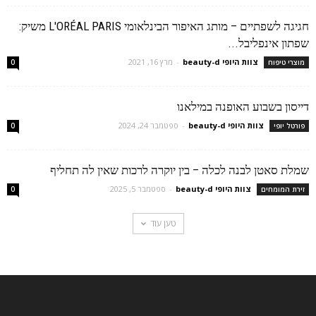
חגיגה לשפתיים – מותג האיפור הבינלאומי L'ORÉAL PARIS משיק:
שפתון אינפליבל...
צוות היופי beauty-d
-
מרץ 16, 2021
מוצרי טיפוח
0
דייסון בשבוע האופנה במילאנו
צוות היופי beauty-d
-
ספטמבר 24, 2024
פורטל יופי
0
שמלת סאטן לבנה לכלה – בין יוקרה לרכות שאין לה תחליף
צוות היופי beauty-d
-
ספטמבר 5, 2025
זירת המומחים
0
טען עוד