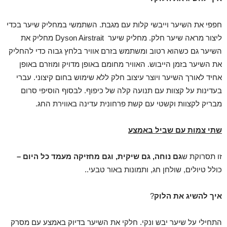
חפפי את השיער וייבשי קלות עם מגבת. השתמשי במחליק שיער בכדי
ליצור מראה שיער חלק. מחליק שיער Dyson Airstrait מחליק את
השיער גם כשהוא רטוב ומשתמש בזרם אוויר בלחץ גבוה כדי להחליק
את השיער בזמן הייבוש. האוויר מחומם באופן מדויק ומוזרם באופן
אחיד לאורך השיער ויוצר עיצוב חלק ללא שימוש בחום קיצוני. עברי
בעדינות על קצוות עם תנועה קלה של כיפוף. לבסוף הוסיפי סרום
מבריק לקצוות וקשטי עם קשת פרחונית עדינה באווירת החג.
שתי צמות עם שביל באמצע
זו תסרוקת ש
גם נוחה, גם שיקית, וגם מחזיקה מעמד כל היום
–
כולל טיולים, שולחן חג, ותמונות באור טבעי..
איך להשיג את הלוק
?
התחילי על שיער יבש ונקי. חלקי את השיער בדיוק באמצע עם מסרק