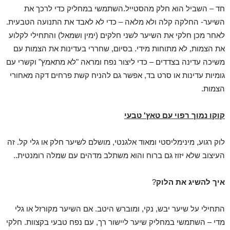
חד – השביל הוא חלק מהסטייל.השתמשי במחליק כדי לרכך את
השיער- החלקה קלה ולא מלאה – כדי לא לאבד את התנועה הטבעית.
לאחר מכן חלקי את השיער לשני חלקים (ימין ושמאל) והתחילי לקלוע
את הצמות, לא מתוחות מידי. בסיום, שחררי בעדינות את הצמות עם
משיכה עדינה בצדדים – כדי ליצור נפח ומראה "לא מתאמץ" וקשרי עם
גומיות עדינות או סרט בד, אפשר גם להניח קשת פרחים דקה מאחורי
הצמות.
קוקו נמוך רפוי עם טאץ' טבעי
לוק רגוע, מינימליסטי ומאוד אלגנטי, מושלם לשיער חלק או גלי קל. זה
העיצוב שלא יזוז גם ברוח והוא משתלב מדהים עם שמלה רומנטית..
איך להשיג את הלוק
?
התחילי על שיער יבש, נקי, ומוברש היטב. אם השיער מקורזל או גלי
מדי – השתמשי במחליק שיער ליישור רך, עם נפח טבעי בקצוות. חלקי