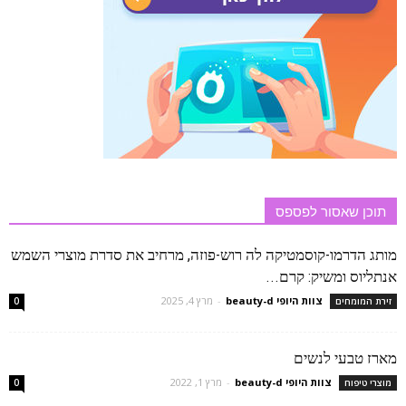
תוכן שאסור לפספס
מותג הדרמו-קוסמטיקה לה רוש-פוזה, מרחיב את סדרת מוצרי השמש
אנתליוס ומשיק: קרם...
צוות היופי beauty-d
-
מרץ 4, 2025
זירת המומחים
0
מארז טבעי לנשים
צוות היופי beauty-d
-
מרץ 1, 2022
מוצרי טיפוח
0