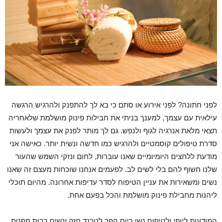
לפני חתונה? לפני אירוע או סתם כי בא לך להתפנק ולהרגיש הרגשה
עילאית עם עצמך, למענך בניתי את חבילות פינוק מושלמת שלאחריה
תצאי מלאת אנרגיה לגוף ולנפש. גם לך מותר לפנק את עצמך ולעשות
סדרת טיפולים קוסמטיים ולהרגיש כמו חדשה ונשית יותר. כאישה אני
מודעת ללחצים היומיומיים שאנו עוברות, לחום ונזקי השמש שהעור
שלנו חשוף להם בלי לשים לב. לפעמים אנחנו שוכחות מעצם זה שאנו
נשים ומשאירות את עניין הטיפוח לסדר עדיפות אחרונה. מהיום תוכלי
ליהנות מחבילת פינוק מושלמת והכל בפעם אחת.
המודעות ליופי ולטיפוח נשי כיום הפך לטרנד חזק ונשים רבות מפנות