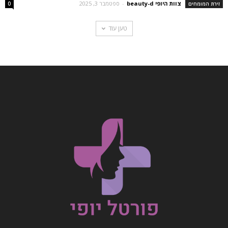
צוות היופי beauty-d
-
ספטמבר 3, 2025
זירת המומחים
0
טען עוד