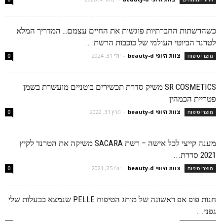
כשהרשתות החברתיות פוגשות את החיים עצמם… המדריך המלא
לטרנד הביוטי העולמי של כוכבות הרשת:...
צוות היופי beauty-d
-
יולי 31, 2024
מוצרי טיפוח
0
SR COSMETICS משיק סדרת תכשירים בוטניים מועשרת בשמן
פטריית הכמהין
צוות היופי beauty-d
-
מרץ 31, 2022
מוצרי טיפוח
0
מענה קייצי לכל אישה – רשת SACARA משיקה את הטרנד לקיץ
2021 סדרת...
צוות היופי beauty-d
-
יולי 25, 2021
מוצרי טיפוח
0
חנות פופ אפ ראשונה של מותג הטיפוח PELLE שנמצא בבעלות שלי
גפני...