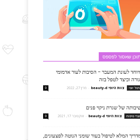
וכן שאסור לפספס
יוחד לעונת המעבר – הסיבות לעור אדמומי
ורה וכיצד לטפל בזה
צוות היופי beauty-d
-
מרץ 27, 2022
רטל יופי
0
יבותה של שגרת ניקוי פנים
צוות היופי beauty-d
-
אוקטובר 17, 2021
צרי טיפוח
0
דריך המלא לטיפול בעור שומני הנוטה לפצעונים,