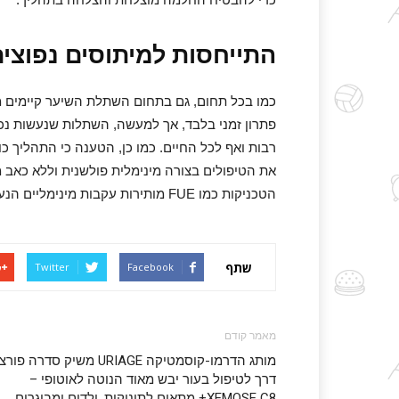
התייחסות למיתוסים נפוצי
כמו בכל תחום, גם בתחום השתלת השיער קיימים מ
פתרון זמני בלבד, אך למעשה, השתלות שנעשות נכו
רבות ואף לכל החיים. כמו כן, הטענה כי התהליך 
את הטיפולים בצורה מינימלית פולשנית וללא כאב
הטכניקות כמו FUE מותירות עקבות מינימליים הנעלמים עם הזמן.
שתף
Twitter
Facebook
מאמר קודם
מותג הדרמו-קוסמטיקה URIAGE משיק סדרה פו
דרך לטיפול בעור יבש מאוד הנוטה לאוטופי –
XEMOSE C8+ מתאים לתינוקות, ילדים ומבוגרים