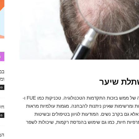
ת
במ
ומג
תלת שיער
פו
בעשור האחרון, תחום השתלת השיער עובר מהפכה של ממש בזכות התקדמות הטכנולוגיה. טכניקות כמו FUE ו-
עיות ומרשימות שאינן ניתנות להבחנה. מגמות עולמיות מראות
חש
א גם בקרב נשים. המודעות לגיוון בטיפולים ובשיטות
מו
יות חיות, כמו גם שימוש בהנדסת רקמות, שיכולות לשפר
המ