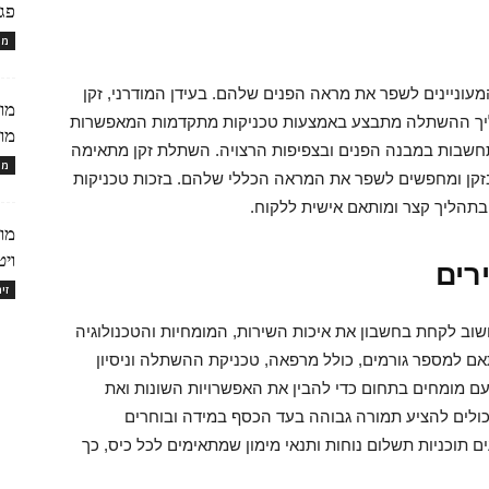
פג
מו
עוניינים לשפר את מראה הפנים שלהם. בעידן המודרני, זקן
מות
ליך ההשתלה מתבצע באמצעות טכניקות מתקדמות המאפשרות
מוב
חשבות במבנה הפנים ובצפיפות הרצויה. השתלת זקן מתאימה
מו
בזקן ומחפשים לשפר את המראה הכללי שלהם. בזכות טכניקות
תהליך קצר ומותאם אישית ללקוח.
מו
ויטמין C+* 
רים
זי
שוב לקחת בחשבון את איכות השירות, המומחיות והטכנולוגיה
 למספר גורמים, כולל מרפאה, טכניקת ההשתלה וניסיון
עם מומחים בתחום כדי להבין את האפשרויות השונות ואת
כולים להציע תמורה גבוהה בעד הכסף במידה ובוחרים
תוכניות תשלום נוחות ותנאי מימון שמתאימים לכל כיס, כך