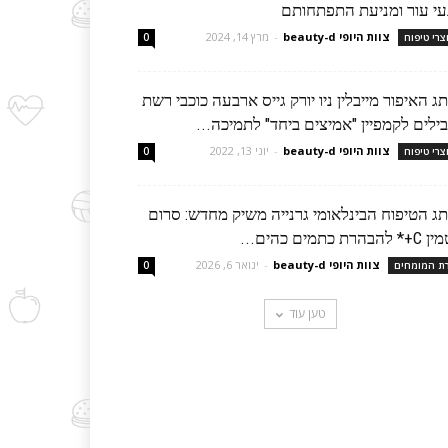
עי עור ומניעת התפתחותם
צוות היופי beauty-d
-
מרץ 14, 2024
צרי טיפוח
0
ג האיפור מייבלין ניו יורק גייס ארבעה כוכבי רשת
ילים לקמפיין "אמיצים ביחד" לתמיכה...
צוות היופי beauty-d
-
יוני 13, 2022
צרי טיפוח
0
תג הטיפוח הבינלאומי גרנייה משיק מחדש: סרום
להבהרת כתמים כהים...
צוות היופי beauty-d
-
ינואר 6, 2026
רת המומחים
0
טען עוד