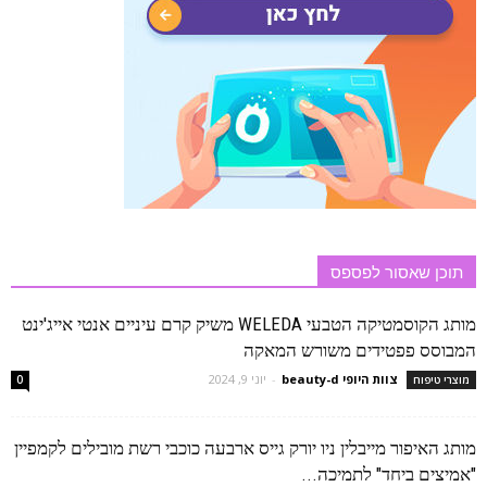
תוכן שאסור לפספס
מותג הקוסמטיקה הטבעי WELEDA משיק קרם עיניים אנטי אייג'ינט
המבוסס פפטידים משורש המאקה
צוות היופי beauty-d
-
יוני 9, 2024
מוצרי טיפוח
0
מותג האיפור מייבלין ניו יורק גייס ארבעה כוכבי רשת מובילים לקמפיין
"אמיצים ביחד" לתמיכה...