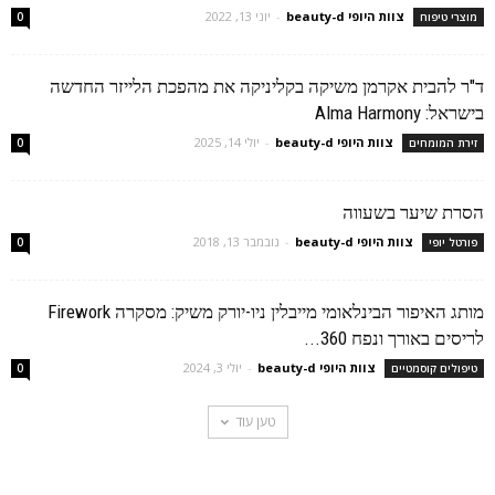
צוות היופי beauty-d
-
יוני 13, 2022
מוצרי טיפוח
0
ד"ר להבית אקרמן משיקה בקליניקה את מהפכת הלייזר החדשה
בישראל: Alma Harmony
צוות היופי beauty-d
-
יולי 14, 2025
זירת המומחים
0
הסרת שיער בשעווה
צוות היופי beauty-d
-
נובמבר 13, 2018
פורטל יופי
0
מותג האיפור הבינלאומי מייבלין ניו-יורק משיק: מסקרה Firework
לריסים באורך ונפח 360...
צוות היופי beauty-d
-
יולי 3, 2024
טיפולים קוסמטיים
0
טען עוד