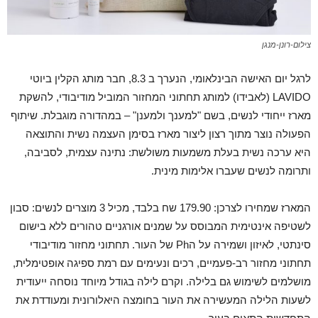
צילום-רונן-מנגן
לרגל יום האישה הבינלאומי, הנערך ב 8.3, חבר מותג הקלין ביוטי
LAVIDO (לאבידו) למותג תחתוני המחזור המוביל מודיבודי, להשקת
מארז ייחודי לנשים, בשם "למענך ולמענן" – במהדורה מוגבלת. שיתוף
הפעולה נוצר מתוך רצון ליצור מארז בסימן העצמה נשית והתוצאה
היא ערכה נשית בעלת משמעות משולשת: נתינה עצמית, לסביבה,
ותרומה לנשים שעברו אלימות מינית.
המארז שמחירו לצרכן: 179.90 שח בלבד, מכיל 3 מוצרים לנשים: סבון
לשטיפה אינטימית המבוסס על שמנים אורגניים טהורים ללא בישום
סינתטי, לאיזון ושמירה על הPh של העור. תחתוני מחזור מודיבודי
תחתוני מחזור רב-פעמיים, רכים ונעימים עם רמת ספיגה אופטימלית,
מושלמים לשימוש גם בלילה. וקרם לילה בגודל מיוחד נוסחה ייעודית
לשעות הלילה המעשירה את העור בחומצה היאלורונית ומעודדת את