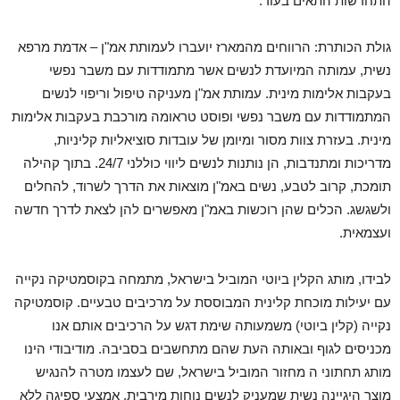
התחדשות התאים בעור.
גולת הכותרת: הרווחים מהמארז יועברו לעמותת אמ"ן – אדמת מרפא
נשית, עמותה המיועדת לנשים אשר מתמודדות עם משבר נפשי
בעקבות אלימות מינית. עמותת אמ"ן מעניקה טיפול וריפוי לנשים
המתמודדות עם משבר נפשי ופוסט טראומה מורכבת בעקבות אלימות
מינית. בעזרת צוות מסור ומיומן של עובדות סוציאליות קליניות,
מדריכות ומתנדבות, הן נותנות לנשים ליווי כוללני 24/7. בתוך קהילה
תומכת, קרוב לטבע, נשים באמ"ן מוצאות את הדרך לשרוד, להחלים
ולשגשג. הכלים שהן רוכשות באמ"ן מאפשרים להן לצאת לדרך חדשה
ועצמאית.
לבידו, מותג הקלין ביוטי המוביל בישראל, מתמחה בקוסמטיקה נקייה
עם יעילות מוכחת קלינית המבוססת על מרכיבים טבעיים. קוסמטיקה
נקייה (קלין ביוטי) משמעותה שימת דגש על הרכיבים אותם אנו
מכניסים לגוף ובאותה העת שהם מתחשבים בסביבה. מודיבודי הינו
מותג תחתוני ה מחזור המוביל בישראל, שם לעצמו מטרה להנגיש
מוצר היגיינה נשית שמעניק לנשים נוחות מירבית, אמצעי ספיגה ללא