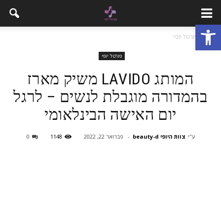
פתח סרגל נגישות
בית
פורטל יופי
פורטל יופי
המותג LAVIDO משיק מארז
בהמדורה מוגבלת לנשים – לרגל
יום האישה הבינלאומי
ע"י
צוות היופי beauty-d
-
פברואר 22, 2022
1148
0