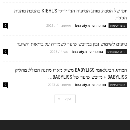
יופי של הטבה: מותג הטיפוח הניו-יורקי KIEHL'S בהטבת מתנות
חגיגית
צוות היופי beauty-d
-
ספטמבר 11, 2023
מוצרי טיפוח
0
טיפים לשימוש נכון במייבש שיער לשמירה על בריאות השיער
צוות היופי beauty-d
-
מאי 14, 2025
זירת המומחים
0
המותג הבינלאומי BABYLISS משיק מארז מתנה הכולל: מחליק
BABYLISS + מייבש שיער של BABYLISS...
צוות היופי beauty-d
-
ספטמבר 6, 2023
מוצרי טיפוח
0
טען עוד