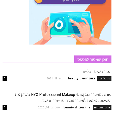
תוכן שאסור לפספס
הסרת שיער בלייזר
צוות היופי beauty-d
-
ינואר 19, 2021
פורטל יופי
0
מותג האיפור המקצועי NYX Professional Makeup משיק את
השילוב המנצח לאיפור עמיד: פריימר חדשני...
צוות היופי beauty-d
-
ספטמבר 14, 2025
זירת המומחים
0