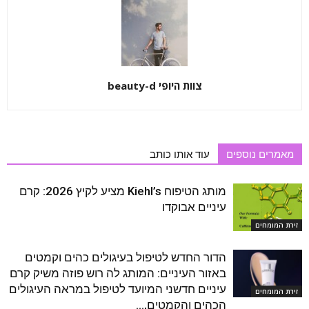
צוות היופי beauty-d
מאמרים נוספים
עוד אותו כותב
מותג הטיפוח Kiehl’s מציע לקיץ 2026: קרם
עיניים אבוקדו
זירת המומחים
הדור החדש לטיפול בעיגולים כהים וקמטים
באזור העיניים: המותג לה רוש פוזה משיק קרם
עיניים חדשני המיועד לטיפול במראה העיגולים
זירת המומחים
הכהים והקמטים,...