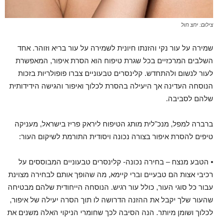
צילום: יחצ חול
שמירה על עור נקי והזנתו חיונית לשמירה על עור בריא וזוהר. אחד
השלבים המרכזיים בכל שגרת טיפוח הוא הסרת איפור, המאפשרת
לעור לנשום ולהתחדש. קלינסרים טבעוניים צברו פופולריות בזכות
הנוסחה העדינה אך היעילה בהסרת לכלוך ואיפור והגישה הידידותית
שלהם לסביבה.
ברברה למפל, מנכ"לית מותג הטיפוח ליראק פריז בישראל, מעניקה
טיפים להסרת איפור בצורה נכונה ויסודית התורמת לשיקום העור:
• הטבע מנצח – בחירה נכונה- קלינסרים טבעוניים המבוססים על
רכיבי אצות הם טבעיים וברי קיימא, מה שהופך אותם לבחירה מצוינת
עבור כל סוגי העור, כולל עור רגיש. הנוסחה הייחודית שלהם מבטיחה
שהעור שלך יקבל את ההזנה הדרושה לו תוך הסרה יעילה של איפור,
לכלוך ושומן מיותר. הנה הסיבה לכך שחומרי הניקוי האלה משנים את