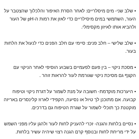
• שלב שני- מים מיסלריים: לאחר הסרת האיפור והלכלוך שהצטבר על
העור, השתמשי במים מיסילריים כדי לאזן את רמות ה-pH של העור
ולהביא אותו לאיזון מקסימלי.
• שלב שלישי – חלב פנים: סיימי עם חלב הפנים כדי לנעול את הלחות
בעור.
• מסכת ניקוי – בין פעם לפעמיים בשבוע הוסיפי לאחר הניקוי עם
הקצף גם מסיכת ניקוי שגורמת לעור להראות זוהר .
• היערכות מוקדמת- חשובה על מנת לשמור על דגרת ניקוי וטיפוח
קבועה. אם מתוכנן לך טיול או נסיעה, הקפידי לארוז קלינסרים באריזה
מוקטנת כך תוכלי לשמור על שגרת הטיפוח גם בדרכים.
• נסיים בלחות והגנה- זכרי להעניק לחות לעור ולהגן עליו מפני השמש
על ידי מריחת לחות ובנוסף קרם הגנה רצוי שיהיה עשיר בלחות.