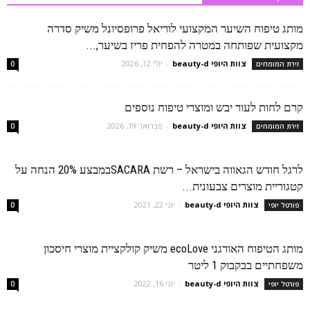
מותג טיפוח השיער המקצועי לוריאל פרופסיונל משיק סדרה
מקצועית שפותחה במטרה להפחית פריז בשיער,...
צוות היופי beauty-d
-
יולי 12, 2026
זירת המומחים
0
קרם לחות לעור יבש ומוצרי טיפוח נוספים
צוות היופי beauty-d
-
פברואר 19, 2026
זירת המומחים
0
לרגל חודש הגאווה בישראל – רשת SACARAבמבצע 20% הנחה על
קטגוריית מוצרים צבעונית...
צוות היופי beauty-d
-
יוני 22, 2021
פורטל יופי
0
מותג הטיפוח האורגני ecoLove משיק קולקציית מוצרי חיסכון
משפחתיים בבקבוק 1 ליטר
צוות היופי beauty-d
-
יוני 16, 2022
פורטל יופי
0