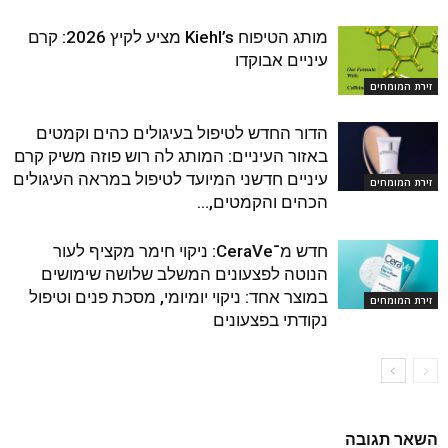
מותג הטיפוח Kiehl’s מציע לקיץ 2026: קרם
עיניים אבוקדו
זירת המומחים
הדור החדש לטיפול בעיגולים כהים וקמטים
באזור העיניים: המותג לה רוש פוזה משיק קרם
עיניים חדשני המיועד לטיפול במראה העיגולים
זירת המומחים
הכהים והקמטים,...
חדש מ־CeraVe: ניקוי חימר מקציף לעור
הנוטה לפצעונים המשלב שלושה שימושים
במוצר אחד: ניקוי יומיומי, מסכת פנים וטיפול
זירת המומחים
נקודתי בפצעונים
השאר תגובה