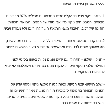
כללי המשחק בשגרת הטיפוח:
1. הזנה וניקוי עדינים: הקלינסרים הטבעוניים מכילים 97% מרכיבים
טבעיים, המבטיחים ניקוי עדין אך יסודי של הפנים והצוואר, תכונות
ההזנה של רכיבי האצות משאירות את העור לח ורענן ולא מגורה ויבש.
2. נבדקו דרמטולוגית: חומרי הניקוי הללו עברו בדיקות דרמטולוגיות,
מה שהופך אותם לבטוחים ומתאימים גם לסוגי העור הרגישים ביותר.
• הניקיון שלפני- התחילי עם ידיים ופנים נקיות באופן בסיסי לפני
תחילת שלבי הניקוי היסודי. לנקות פנים כשהידיים מלוכלכות לא יביא
לתוצאות המבוקשות.
• שלב ראשון- קצף הניקוי: כמות קטנה מקצף ניקוי ועיסוי עדין על
הפנים והצוואר בתנועות סיבוביות תוך הימנעות מאזור העיניים זה
השלב הראשון וההכרחי בכל ניקוי יסודי. שטפי היטב במים פושרים,
יבשי בטפיחות עם מגבת רכה.