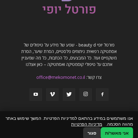
פורטל יופי beauty d - שפע של מידע על טיפולים של
אסתטיקה רפואית: ניתוחים פלסטיים, הסרת שיער, הסרת
משקפיים ועוד. כל המבצעים, כל הכתבות, כל מה שמעניין
אתכם על טיפולי קוסמטיקה ואסתטיקה – כאן אצלנו
צרו קשר:
office@mekomonet.co.il
אנו משתמשים במידע בהתאם למדיניות הפרטיות. המשך שימוש באתר
מהווה הסכמה.
מדיניות הפרטיות
פרסמו אצלנו
פרסום מאמרים באתרים
זירת המומחים
הצהרת נגישות
אני מאשר/ת
סגור
© כל הזכויות שמורות לפורטל יופי beauty d