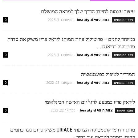
עיצוב עצמות לחיים: הדרך שלך למראה המושלם
צוות היופי beauty-d
-
ספטמבר 3, 2025
זירת המומחים
0
במיוחד לחגים – פרוטוקול זוהר: המותג ליראק פריז משיק את סדרת
פרוטוקול רדיאנס:...
צוות היופי beauty-d
-
ספטמבר 3, 2025
זירת המומחים
0
המדריך לטיפול בפיגמנטציה
צוות היופי beauty-d
-
אוקטובר 23, 2022
זירת המומחים
0
ליראק פריז במבצע לרגל יום האישה הבינלאומי
צוות היופי beauty-d
-
פברואר 22, 2022
מוצרי טיפוח
0
מותג הדרמו-קוסמטיקה הצרפתי URIAGE משיק סרום נוגד כתמים
כהים: בוסטר למראה עור בהיר –...