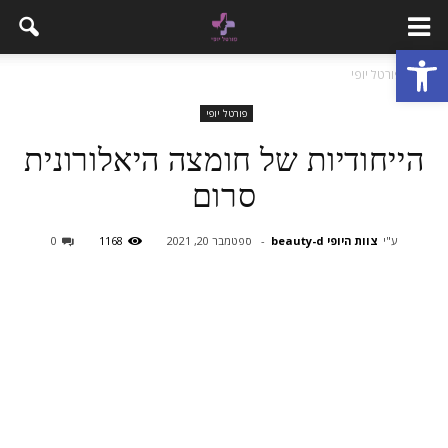
פתח סרגל נגישות
בית
פורטל יופי
פורטל יופי
הייחודיות של חומצה היאלורונית
סרום
ע"י
צוות היופי beauty-d
-
ספטמבר 20, 2021
1168
0