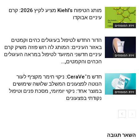
מותג הטיפוח Kiehl’s מציע לקיץ 2026: קרם
עיניים אבוקדו
זירת המומחים
הדור החדש לטיפול בעיגולים כהים וקמטים
באזור העיניים: המותג לה רוש פוזה משיק קרם
עיניים חדשני המיועד לטיפול במראה העיגולים
זירת המומחים
הכהים והקמטים,...
חדש מ־CeraVe: ניקוי חימר מקציף לעור
הנוטה לפצעונים המשלב שלושה שימושים
במוצר אחד: ניקוי יומיומי, מסכת פנים וטיפול
זירת המומחים
נקודתי בפצעונים
השאר תגובה