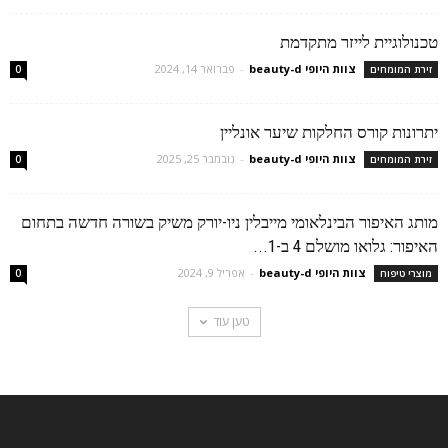
טכנולוגיית לייזר מתקדמת
צוות היופי beauty-d
-
פברואר 14, 2024
זירת המומחים
0
יתרונות קורס החלקות שיער אונליין
צוות היופי beauty-d
-
נובמבר 25, 2025
זירת המומחים
0
מותג האיפור הבינלאומי מייבלין ניו-יורק משיק בשורה חדשה בתחום
האיפור: גלואו מושלם 4 ב-1...
צוות היופי beauty-d
-
אפריל 9, 2024
מוצרי טיפוח
0
טען עוד