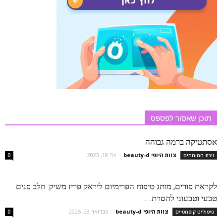
תוכן שאסור לפספס
אסתטיקה ברמה גבוהה
צוות היופי beauty-d
-
יולי 18, 2023
זירת המומחים
0
לקראת פורים, מותג טיפוח הפרימיום ליראק פריז משיק: חלב פנים
טבעי וטבעוני להסרת...
צוות היופי beauty-d
-
פברואר 23, 2025
טיפולים קוסמטיים
0