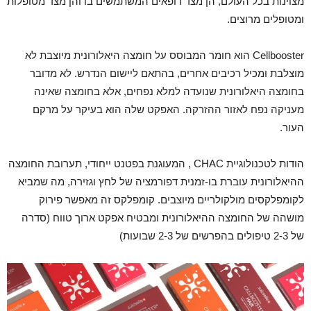
מצוינות בכל העולם, הן מצד רופאים המשתמשים בו והן מצד מטופלות
ומטופלים מרוצים.
Cellbooster הוא חומר המבוסס על חומצה היאלורונית מיוצבת לא
מוצלבת ומכיל רכיבים אחרים, בהתאם ליישום הנדרש. לא מדובר
בחומצה היאלורונית שנועדה למלא נפחים, אלא בחומצה שאינה
מעניקה נפח לאזור ההזרקה. האפקט שלה הוא בעיקר על מרקם
העור.
הודות לטכנולוגיית CHAC , המעוגנת בפטנט ייחודי, תערובת החומצה
ההיאלורונית עוברת בו-זמנית דפורמציה של לחץ וגזירה, מה שמביא
לקומפלקסים מולקולריים מיוצבים. קומפלקס זה מאפשר פירוק
מושהה של החומצה ההיאלורונית ומבטיח אפקט ארוך טווח (סדרה
של 2-3 טיפולים בהפרשים של 2-3 שבועות)