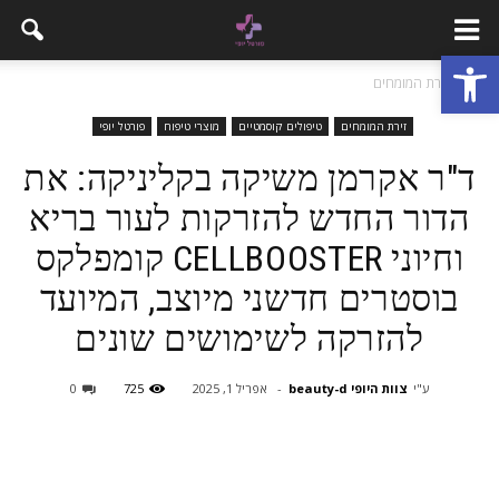
פתח סרגל נגישות
בית
זירת המומחים
זירת המומחים
טיפולים קוסמטיים
מוצרי טיפוח
פורטל יופי
ד"ר אקרמן משיקה בקליניקה: את
הדור החדש להזרקות לעור בריא
וחיוני CELLBOOSTER קומפלקס
בוסטרים חדשני מיוצב, המיועד
להזרקה לשימושים שונים
ע"י
צוות היופי beauty-d
-
אפריל 1, 2025
725
0