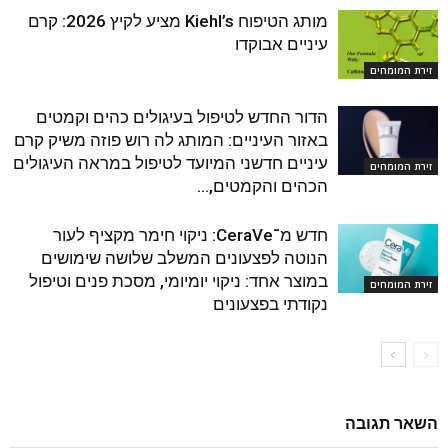
מותג הטיפוח Kiehl’s מציע לקיץ 2026: קרם
עיניים אבוקדו
זירת המומחים
הדור החדש לטיפול בעיגולים כהים וקמטים
באזור העיניים: המותג לה רוש פוזה משיק קרם
עיניים חדשני המיועד לטיפול במראה העיגולים
זירת המומחים
הכהים והקמטים,...
חדש מ־CeraVe: ניקוי חימר מקציף לעור
הנוטה לפצעונים המשלב שלושה שימושים
במוצר אחד: ניקוי יומיומי, מסכת פנים וטיפול
זירת המומחים
נקודתי בפצעונים
השאר תגובה