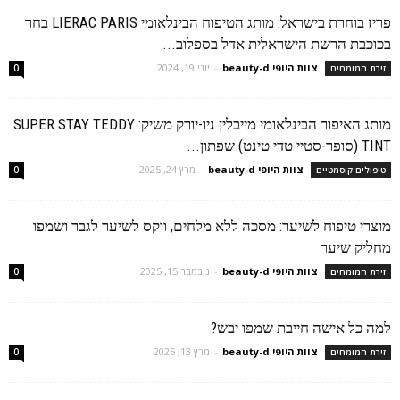
פריז בוחרת בישראל: מותג הטיפוח הבינלאומי LIERAC PARIS בחר
בכוכבת הרשת הישראלית אדל בספלוב...
צוות היופי beauty-d
-
יוני 19, 2024
זירת המומחים
0
מותג האיפור הבינלאומי מייבלין ניו-יורק משיק: SUPER STAY TEDDY
TINT (סופר-סטיי טדי טינט) שפתון...
צוות היופי beauty-d
-
מרץ 24, 2025
טיפולים קוסמטיים
0
מוצרי טיפוח לשיער: מסכה ללא מלחים, ווקס לשיער לגבר ושמפו
מחליק שיער
צוות היופי beauty-d
-
נובמבר 15, 2025
זירת המומחים
0
למה כל אישה חייבת שמפו יבש?
צוות היופי beauty-d
-
מרץ 13, 2025
זירת המומחים
0