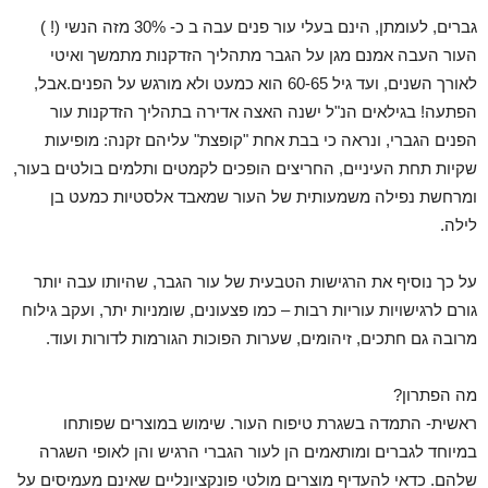
גברים, לעומתן, הינם בעלי עור פנים עבה ב כ- 30% מזה הנשי (! )
העור העבה אמנם מגן על הגבר מתהליך הזדקנות מתמשך ואיטי
לאורך השנים, ועד גיל 60-65 הוא כמעט ולא מורגש על הפנים.אבל,
הפתעה! בגילאים הנ"ל ישנה האצה אדירה בתהליך הזדקנות עור
הפנים הגברי, ונראה כי בבת אחת "קופצת" עליהם זקנה: מופיעות
שקיות תחת העיניים, החריצים הופכים לקמטים ותלמים בולטים בעור,
ומרחשת נפילה משמעותית של העור שמאבד אלסטיות כמעט בן
לילה.
על כך נוסיף את הרגישות הטבעית של עור הגבר, שהיותו עבה יותר
גורם לרגישויות עוריות רבות – כמו פצעונים, שומניות יתר, ועקב גילוח
מרובה גם חתכים, זיהומים, שערות הפוכות הגורמות לדורות ועוד.
מה הפתרון?
ראשית- התמדה בשגרת טיפוח העור. שימוש במוצרים שפותחו
במיוחד לגברים ומותאמים הן לעור הגברי הרגיש והן לאופי השגרה
שלהם. כדאי להעדיף מוצרים מולטי פונקציונליים שאינם מעמיסים על