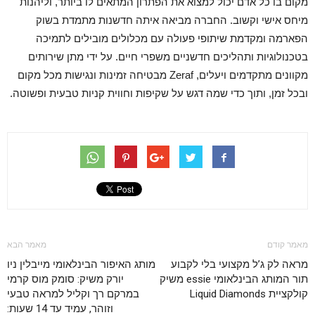
מקום בו כל אדם יכול למצוא את הפתרון המתאים לו ביותר, וליהנות
מיחס אישי וקשוב. החברה מביאה איתה חדשנות מתמדת בשוק
הפארמה ומקדמת שיתופי פעולה עם מכלולים מובילים לתמיכה
בטכנולוגיות ותהליכים חדשניים משפרי חיים. על ידי מתן שירותים
מקוונים מתקדמים ויעלים, Zeraf מבטיחה זמינות ונגישות מכל מקום
ובכל זמן, ותוך כדי שמה דגש על שקיפות וחווית קניות טבעית ופשוטה.
מאמר קודם
מאמר הבא
מראה לק ג’ל מקצועי בלי לקבוע
מותג האיפור הבינלאומי מייבלין ניו
תור המותג הבינלאומי essie משיק
יורק משיק: סומק מוס קרמי
קולקציית Liquid Diamonds
במרקם רך וקליל למראה טבעי
וזוהר, עמיד עד 14 שעות: