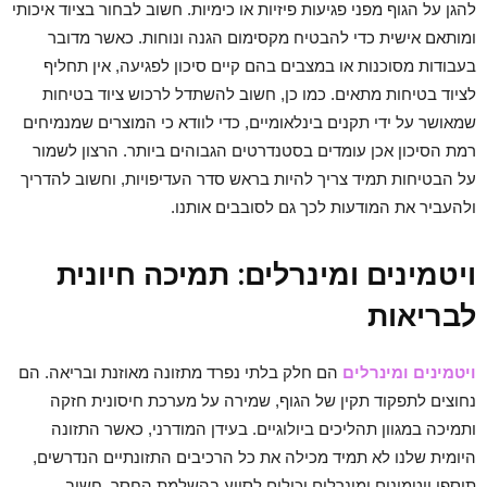
להגן על הגוף מפני פגיעות פיזיות או כימיות. חשוב לבחור בציוד איכותי
ומותאם אישית כדי להבטיח מקסימום הגנה ונוחות. כאשר מדובר
בעבודות מסוכנות או במצבים בהם קיים סיכון לפגיעה, אין תחליף
לציוד בטיחות מתאים. כמו כן, חשוב להשתדל לרכוש ציוד בטיחות
שמאושר על ידי תקנים בינלאומיים, כדי לוודא כי המוצרים שמנמיחים
רמת הסיכון אכן עומדים בסטנדרטים הגבוהים ביותר. הרצון לשמור
על הבטיחות תמיד צריך להיות בראש סדר העדיפויות, וחשוב להדריך
ולהעביר את המודעות לכך גם לסובבים אותנו.
ויטמינים ומינרלים: תמיכה חיונית
לבריאות
ויטמינים ומינרלים
הם חלק בלתי נפרד מתזונה מאוזנת ובריאה. הם
נחוצים לתפקוד תקין של הגוף, שמירה על מערכת חיסונית חזקה
ותמיכה במגוון תהליכים ביולוגיים. בעידן המודרני, כאשר התזונה
היומית שלנו לא תמיד מכילה את כל הרכיבים התזונתיים הנדרשים,
תוספי ויטמינים ומינרלים יכולים לסייע בהשלמת החסר. חשוב