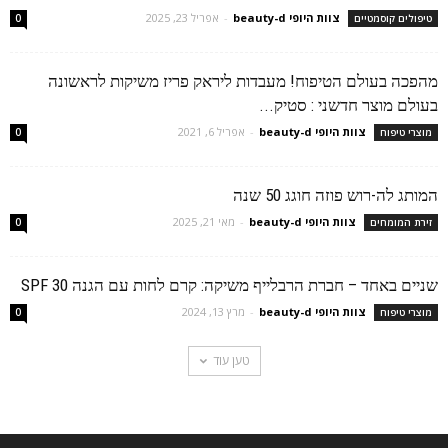
צוות היופי beauty-d
-
אפריל 23, 2025
טיפולים קוסמטיים
0
מהפכה בעולם הטיפוח! מעבדות ליראק פריז משיקות לראשונה
בעולם מוצר חדשני : סטיק...
צוות היופי beauty-d
-
אפריל 6, 2021
מוצרי טיפוח
0
המותג לה-רוש פוזה חוגג 50 שנה
צוות היופי beauty-d
-
מאי 21, 2025
זירת המומחים
0
שניים באחד – חברת הרבלייף משיקה: קרם לחות עם הגנה SPF 30
צוות היופי beauty-d
-
מרץ 13, 2024
מוצרי טיפוח
0
טען עוד