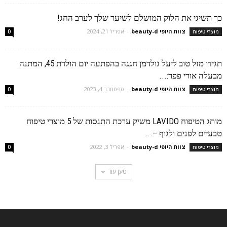
כך תשיגי את הלוק המושלם לשיער שלך לערב החג!
צוות היופי beauty-d
-
אפריל 21, 2024
מוצרי טיפוח
0
תגידו מזל טוב ליעל גולדמן חגגה בהפתעה יום הולדת 45, המתנה
מבעלה אורי פפר:...
צוות היופי beauty-d
-
ספטמבר 4, 2023
מוצרי טיפוח
0
מותג הטיפוח LAVIDO משיק ערכת התנסות של 5 מוצרי טיפוח
טבעיים לפנים ולגוף –...
צוות היופי beauty-d
-
אפריל 3, 2022
מוצרי טיפוח
0
טען עוד