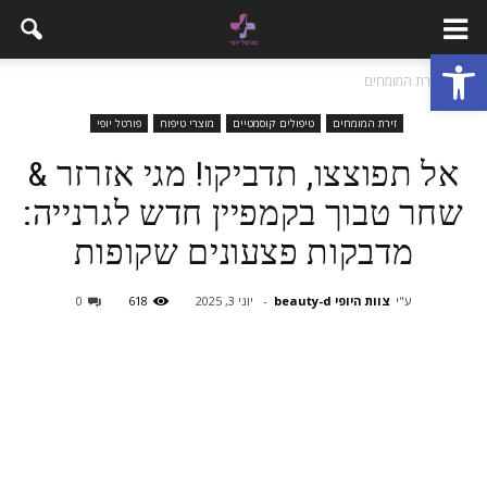
פתח סרגל נגישות
בית
זירת המומחים
זירת המומחים
טיפולים קוסמטיים
מוצרי טיפוח
פורטל יופי
אל תפוצצו, תדביקו! מגי אזרזר &
שחר טבוך בקמפיין חדש לגרנייה:
מדבקות פצעונים שקופות
ע"י
צוות היופי beauty-d
-
יוני 3, 2025
618
0