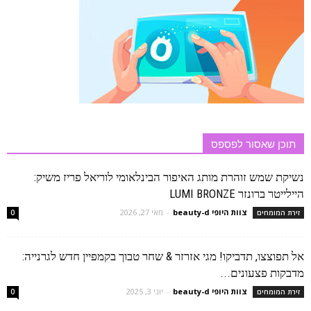
תוכן שאסור לפספס
נשיקת שמש זוהרת מותג האיפור הבינלאומי לוריאל פריז משיק:
היילייטר ברונזר LUMI BRONZE
צוות היופי beauty-d
-
מאי 27, 2026
זירת המומחים
0
אל תפוצצו, תדביקו! מגי אזרזר & שחר טבוך בקמפיין חדש לגרנייה:
מדבקות פצעונים...
צוות היופי beauty-d
-
יוני 3, 2025
זירת המומחים
0