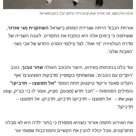
מימין אילן נקש, מגי אזרזר ונטע קרצו ניידר צילום יובל ביטון סושייאל
אורחת הכבוד הייתה שגרירת המותג בישראל
השחקנית מגי אזרזר
,
ששיתפה כי בימים אלה היא כותבת את התסריט לעונה השנייה של
סדרת הטלוויזיה "מי זאת", לצד צילומי הסרט החדש של אבי נשר-
'האבות שלנו'.
עוד בלט בנוכחותו באירוע, היוצר והכוכב העולה
שחר טבוך
, כוכב
'רוקדים עם כוכבים', שמשתתף בקמפיין 'מדבקות הפצעונים' ואף
הקליט סאונד וריקוד טיקטוק תחת המסר
"אל תפוצצו – תדביקו"
והמילים הסוחפות –
"חבר חדש (פצעון) מציק, אומר לו ביי בצ'יק,
stop
the pop
–
אל תפוצצו – תדביקו! תדביקו, תדביקו. אל תפוצצו –
תדביקו!"
את האירוע חתמה אזרזר כשהיא מספרת כי בתור ילדה היא לא סבלה
מחצ'קונים, אבל יכולה להבין את הקשיים והמורכבות שפגמי עור