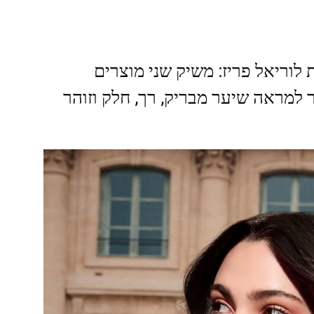
וח השיער ELVIVE מבית לוריאל פריז: משיק שני מוצרים
 למראה שיער מבריק, רך, חלק וזוהר