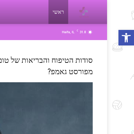
ראשי
פורטל
פתח סרגל נגישות
C
31.8
Haifa, IL
יופי
beauty
מפורסט גאמפ?
d