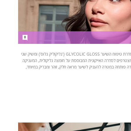
0
מותג טיפוח השיער 'אלביב' מבית לוריאל פריז מרחיב את סדרת טיפוח השיער GLYCOLIC GLOSS ('גליקוליק גלוס') ומשיק שני
 חדשים: ספריי סרום ומרכך שיער ULTIMATE, המצטרפים לסדרה האייקונית המבוססת על חומצה גליקולית, המעניקה
מבריק, רך ובעל אפקט “Glossy Hair”. הסדרה פותחה במטרה להעניק לשיער מראה חלק, זוהר ומבריק במיוחד,