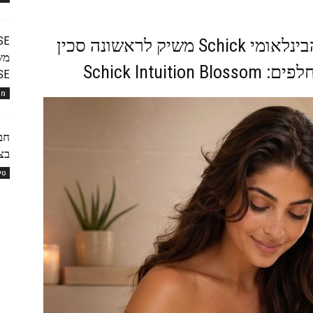
חוויית טיפוח 'פרחונית': המותג הבינלאומי Schick משיק לראשונה סכין
מש
Schick Int
SE
מו
בצ
טי