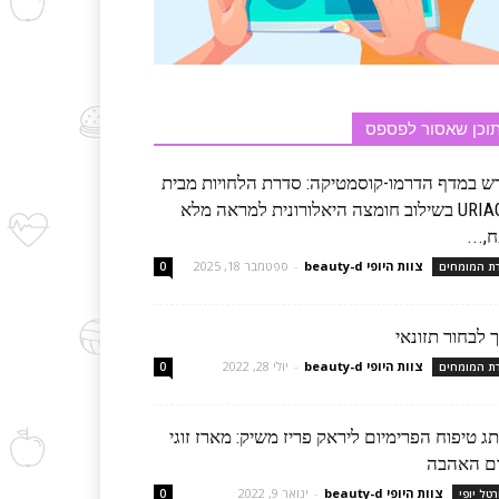
וכן שאסור לפספס
ש במדף הדרמו-קוסמטיקה: סדרת הלחויות מבית
URIAGE בשילוב חומצה היאלורונית למראה מלא
,...
צוות היופי beauty-d
-
ספטמבר 18, 2025
רת המומחים
0
 לבחור תזונאי
צוות היופי beauty-d
-
יולי 28, 2022
רת המומחים
0
ג טיפוח הפרימיום ליראק פריז משיק: מארז זוגי
ום האהבה
צוות היופי beauty-d
-
ינואר 9, 2022
רטל יופי
0