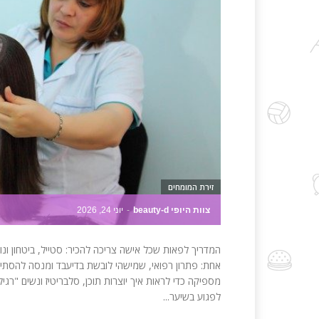
זירת המומחים
צוות היופי beauty-d
-
יוני 24, 2026
המדריך לפאות שכל אישה צריכה להכיר: סטייל, ביטחון ונו
אחת: פתרון רפואי, שמישהי לובשת בדיעבד ומנסה להסתיר.
מספיקה כדי לראות איך יוצרות תוכן, סלבריטיז ונשים "רגי
לפגוע בשיער...