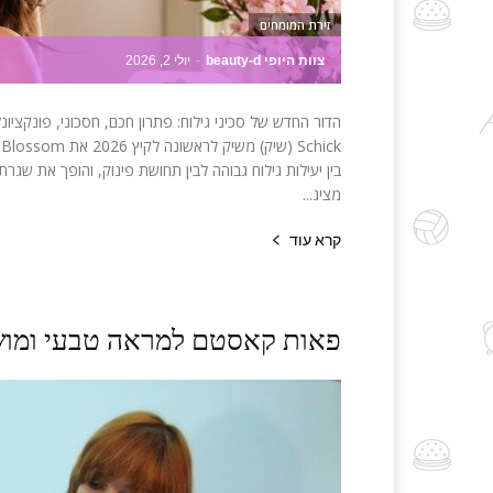
זירת המומחים
צוות היופי beauty-d
-
יולי 2, 2026
הדור החדש של סכיני גילוח: פתרון חכם, חסכוני, פונקציונלי
בין יעילות גילוח גבוהה לבין תחושת פינוק, והופך את שג
מציג...
קרא עוד
פאות קאסטם למראה טבעי ומו