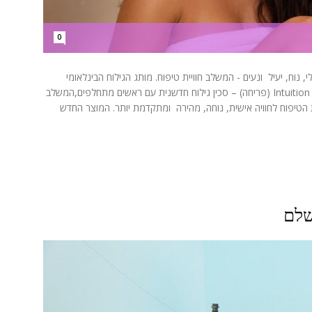
0
, נוח, יעיל ונעים - המשלב חוויית טיפוח. מותג הגילוח הבינלאומי
Schick (שיק) משיק לראשונה לקיץ 2026 את Intuition Blossom (פריחה) – סכין גילוח חדשנית עם ראשים מתחלפים,המשלב
רת הטיפוח לחוויה אישית, נוחה, מהירה ומתקדמת יותר. המוצר החדש
שלם