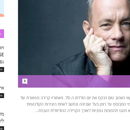
ת
חד
נפח
זי
0
איך
זי
השבוע, (חמישי 9 ביולי 2026) חוגג השחקן והיוצר האמריקאי האהוב טום הנקס את יום הולדתו ה-70. מאחוריו קרירה מפוארת של
 המבוסס על רומן בעל שם זהה ונחשב לאחת היצירות הקולנועיות
מעט תהפוכות גופניות לאורך הקריירה ההוליוודית הענפה...
מות
לי
פו