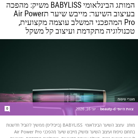
המותג הבינלאומי BABYLISS משיק: מהפכה
בעיצוב השיער: מייבש שיער תAir Power
Pro המהפכני המשלב עוצמה מקצועית,
טכנולוגיה מתקדמת ועיצוב קל משקל
מוצרי טיפוח
0
צוות היופי beauty-d
-
יוני 16, 2026
מותג עיצוב השיער הבינלאומי BABYLISS (בייביליס) ממשיך להוביל חדשנות
בתחום טיפוח ועיצוב השיער ומשיק מייבש שיער מהפכני Air Power Pro