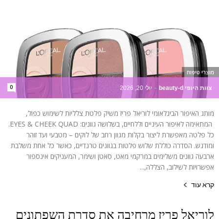
מוצרי טיפוח
0
צוות היופי beauty-d
-
יולי 20, 2026
מותג האיפור הבינלאומי לוריאל פריז משיק פלטת צלליות לשימוש כפול,
המתאימה לאיפור העיניים וללחיים, בשלושה גוונים: EYES & CHEEK QUAD.
כל פלטה מאפשרת ליצור בקלות מגוון רחב של לוקים – מטבעי ועד זוהר
ומודגש. הסדרה כוללת שלוש פלטות בגוונים טרנדיים, כאשר כל אחת משלבת
ארבעה גוונים משלימים במרקמי מאט, סאטן ושימר, המעניקים אינספור
אפשרויות לשילוב, הצללה,...
קרא עוד
לוריאל פריז מרחיבה את סדרת השפתונים