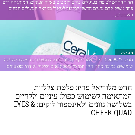
הדור החדש לטיפול בעיגולים כהים וקמטים באזור העיניים: המותג לה רוש
פוזה משיק קרם עיניים חדשני המיועד לטיפול במראה העיגולים הכהים
והקמטים,...
מוצרי טיפוח
חדש מ־CeraVe: ניקוי חימר מקציף לעור הנוטה לפצעונים המשלב שלושה
שימושים במוצר אחד: ניקוי יומיומי, מסכת פנים וטיפול נקודתי בפצעונים
חדש מלוריאל פריז: פלטת צלליות
המתאימה לשימוש כפול: עיניים וללחיים
בשלושה גוונים ולאינספור לוקים: EYES &
CHEEK QUAD