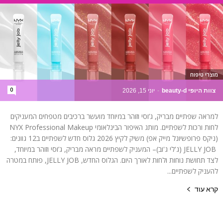
מוצרי טיפוח
0
צוות היופי beauty-d
-
יוני 15, 2026
למראה שפתיים מבריק, ג’וסי וזוהר במיוחד מועשר ברכיבים מטפחים המעניקים
לחות ורכות לשפתיים. מותג האיפור הבינלאומי NYX Professional Makeup
(ניקס פרופשיונל מייק אפ) משיק לקיץ 2026 גלוס חדש לשפתיים ב12 גוונים:
JELLY JOB (ג'לי ג'וב)– המעניק לשפתיים מראה מבריק, ג’וסי וזוהר במיוחד,
לצד תחושת נוחות ולחות לאורך היום. הגלוס החדש, JELLY JOB, פותח במטרה
להעניק לשפתיים...
קרא עוד