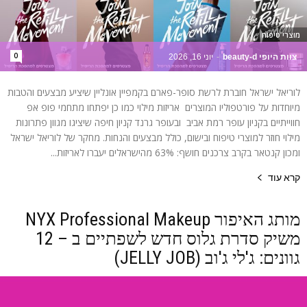
מוצרי טיפוח
0
צוות היופי beauty-d
-
יוני 16, 2026
לוריאל ישראל חוברת לרשת סופר-פארם בקמפיין אונליין שיציע מבצעים והטבות
מיוחדות על פורטפוליו המוצרים אריזות מילוי כמו כן יפתחו מתחמי פופ אפ
חווייתיים בקניון עופר רמת אביב ובעופר גרנד קניון חיפה שיציגו מגוון פתרונות
מילוי חוזר למוצרי טיפוח ובישום, כולל מבצעים והנחות. מחקר של לוריאל ישראל
ומכון קנטאר בקרב צרכנים חושף: 63% מהישראלים יעברו לאריזות...
קרא עוד
מותג האיפור NYX Professional Makeup
משיק סדרת גלוס חדש לשפתיים ב – 12
גוונים: ג'לי ג'וב (JELLY JOB)