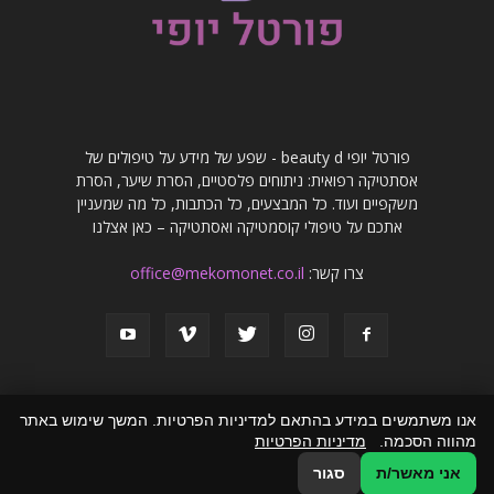
פורטל יופי beauty d - שפע של מידע על טיפולים של
אסתטיקה רפואית: ניתוחים פלסטיים, הסרת שיער, הסרת
משקפיים ועוד. כל המבצעים, כל הכתבות, כל מה שמעניין
אתכם על טיפולי קוסמטיקה ואסתטיקה – כאן אצלנו
צרו קשר:
office@mekomonet.co.il
אנו משתמשים במידע בהתאם למדיניות הפרטיות. המשך שימוש באתר
מהווה הסכמה.
מדיניות הפרטיות
פרסמו אצלנו
פרסום מאמרים באתרים
זירת המומחים
הצהרת נגישות
אני מאשר/ת
סגור
© כל הזכויות שמורות לפורטל יופי beauty d