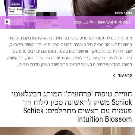
מוצרי טיפוח
0
צוות היופי beauty-d
-
יולי 12, 2026
אחת הדרכים להתמודד עם פריז, שיער נפוח ולחות היא שימוש בשגרת טיפוח
המיועדת לשיפור מראה סיב השערה ולהגנה מפני תנאי מזג האוויר. בישראל,
שבה הלחות גבוהה במשך חודשים רבים בשנה, נשים וגברים רבים מחפשים
פתרונות לשיער חלק יותר, קל לעיצוב ועמיד יותר בפני פריז. כעת, ולראשונה,
המותג המקצועי לטיפוח השיער לוריאל פרופסיונל משיק סדרת טיפוח...
קרא עוד
חוויית טיפוח 'פרחונית': המותג הבינלאומי
Schick משיק לראשונה סכין גילוח חד
פעמית עם ראשים מתחלפים: Schick
Intuition Blossom