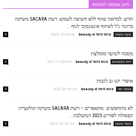
תוכן שאסור לפספס
חדש: למראה שזוף ללא חשיפה לשמש: רשת SACARA משיקה:
ברונזר ג'ל לשיזוף אינטנסיבי לגוף...
צוות היופי beauty-d
-
אוגוסט 18, 2024
מוצרי טיפוח
0
מסכה לשיער מומלצת
צוות היופי beauty-d
-
ספטמבר 5, 2023
זירת המומחים
0
איפור: תנו גב לגבות
צוות היופי beauty-d
-
אוגוסט 30, 2022
פורטל יופי
0
לא מתחפשים. מתאפרים – רשת SACARA משיקה קולקציית
קפסולה לפורים 2025 המשלבת...
צוות היופי beauty-d
-
פברואר 18, 2025
מוצרי טיפוח
0