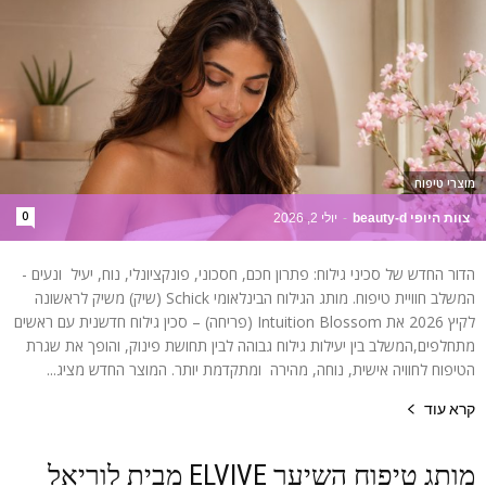
מוצרי טיפוח
0
צוות היופי beauty-d
-
יולי 2, 2026
הדור החדש של סכיני גילוח: פתרון חכם, חסכוני, פונקציונלי, נוח, יעיל ונעים -
המשלב חוויית טיפוח. מותג הגילוח הבינלאומי Schick (שיק) משיק לראשונה
לקיץ 2026 את Intuition Blossom (פריחה) – סכין גילוח חדשנית עם ראשים
מתחלפים,המשלב בין יעילות גילוח גבוהה לבין תחושת פינוק, והופך את שגרת
הטיפוח לחוויה אישית, נוחה, מהירה ומתקדמת יותר. המוצר החדש מציג...
קרא עוד
מותג טיפוח השיער ELVIVE מבית לוריאל