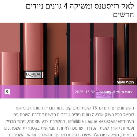
לאק רזיסטנס ומשיקה 4 גוונים ניודים
חדשים
מוצרי טיפוח
0
צוות היופי beauty-d
-
יולי 15, 2026
השפתונים עמידים עד 16 שעות ומעניקים גימור מבריק המותג הבינלאומי
לוריאל פריז משיק ארבעה גוונים ניודים טרנדיים חדשים לסדרת השפתונים
העמידיםInfallible Laque Resistance, המשלבת צבע עוצמתי, גימור מבריק
ועמידות לאורך שעות. הסדרה, שהפכה לאחת המבוקשות בקטגוריית השפתונים
הנוזליים, מציעה פורמולה עשירה בפיגמנטים עם תחושת נוחות על השפתיים