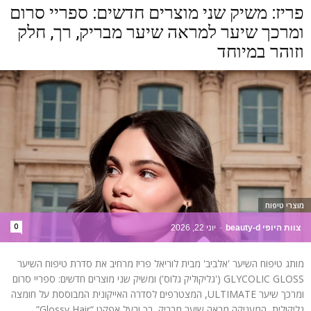
פריז: משיק שני מוצרים חדשים: ספריי סרום
ומרכך שיער למראה שיער מבריק, רך, חלק
וזוהר במיוחד
מוצרי טיפוח
0
צוות היופי beauty-d
-
יוני 22, 2026
מותג טיפוח השיער 'אלביב' מבית לוריאל פריז מרחיב את סדרת טיפוח השיער
GLYCOLIC GLOSS ('גליקוליק גלוס') ומשיק שני מוצרים חדשים: ספריי סרום
ומרכך שיער ULTIMATE, המצטרפים לסדרה האייקונית המבוססת על חומצה
גליקולית, המעניקה מראה שיער מבריק, רך ובעל אפקט “Glossy Hair”.