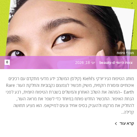
מוצרי טיפוח
0
צוות היופי beauty-d
-
יוני 18, 2026
מותג הטיפוח הניו־יורקי Kiehl’s (קילס) המשלב ידע מדעי מתקדם עם רכיבים
איכותיים ומסורת רוקחית, משיק תכשיר לצמצום נקבוביות והחלקת העור: Rare
Earth –המהווה את השלב האחרון והמשלים בשגרת הטיפוח היומית, רגע לפני
הנחת האיפור. התכשיר החדש פותח במיוחד כדי לשפר את מראה העור,
להחליק את מרקמו ולהעניק בסיס אחיד ונעים למייקאפ. הוא מציע תחושה
קלילה...
קרא עוד