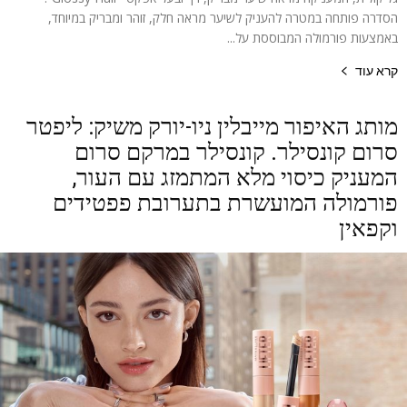
הסדרה פותחה במטרה להעניק לשיער מראה חלק, זוהר ומבריק במיוחד,
באמצעות פורמולה המבוססת על...
קרא עוד
מותג האיפור מייבלין ניו-יורק משיק: ליפטר
סרום קונסילר. קונסילר במרקם סרום
המעניק כיסוי מלא המתמזג עם העור,
פורמולה המועשרת בתערובת פפטידים
וקפאין