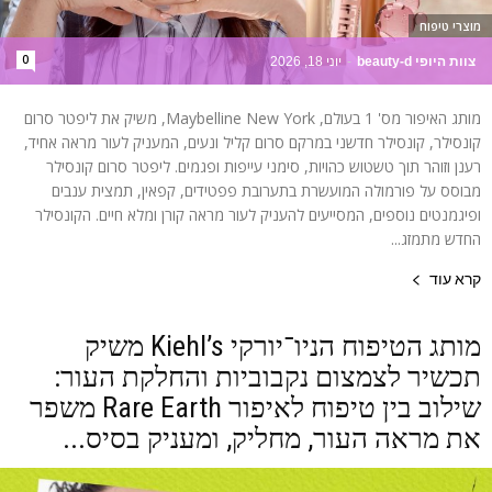
מוצרי טיפוח
0
צוות היופי beauty-d
-
יוני 18, 2026
מותג האיפור מס' 1 בעולם, Maybelline New York, משיק את ליפטר סרום
קונסילר, קונסילר חדשני במרקם סרום קליל ונעים, המעניק לעור מראה אחיד,
רענן וזוהר תוך טשטוש כהויות, סימני עייפות ופגמים. ליפטר סרום קונסילר
מבוסס על פורמולה המועשרת בתערובת פפטידים, קפאין, תמצית ענבים
ופיגמנטים נוספים, המסייעים להעניק לעור מראה קורן ומלא חיים. הקונסילר
החדש מתמזג...
קרא עוד
מותג הטיפוח הניו־יורקי Kiehl’s משיק
תכשיר לצמצום נקבוביות והחלקת העור:
שילוב בין טיפוח לאיפור Rare Earth משפר
את מראה העור, מחליק, ומעניק בסיס...