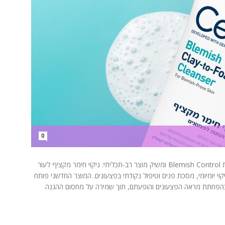
0
מותג הדרמו־קוסמטיקה CeraVe (סרווה) מרחיב את סדרת Blemish Control ומשיק מוצר רב-תכליתי: ניקוי חימר מקציף לעור
י יומיומי, מסכת פנים וטיפול נקודתי בפצעונים. המוצר החדשני פותח
ע בהפחתת מראה הפצעונים והופעתם, תוך שמירה על מחסום ההגנה