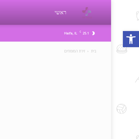
פורטל
ראשי
פתח סרגל נגישות
C
25.1
Haifa, IL
יופי
בית
זירת המומחים
beauty
d