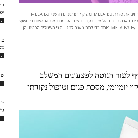
המד
יסו
מותג הדרמו-קוסמטיקה הבינלאומי La Roche-Posay מרחיב את סדרת MELA B3 ומשיק קרם עיניים חדשני: MELA B3
צד הארה מיידית של אזור העיניים. אזור העיניים הוא מהראשונים לחשוף
טי
סימני עייפות וגיל, בהם עיגולים כהים, נפיחות וקמטוטים. MELA B3 Eyes פותח כדי לתת מענה למגוון סוגי העיגולים הכהים, הן
מות
מסקרה ework
טי
 חימר מקציף לעור הנוטה לפצעונים המשלב
שפ
זי
 יומיומי, מסכת פנים וטיפול נקודתי
מות
גלא
זי