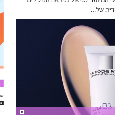
י המיועד לטיפול במראה העיגולים
ית של...
ת
אח
מו
0