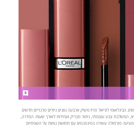
0
גימור מבריק המותג הבינלאומי לוריאל פריז משיק ארבעה גוונים ניודים טרנדיים חדשים
לסדרת השפתונים העמידיםInfallible Laque Resistance, המשלבת צבע עוצמתי, גימור מבריק ועמידות לאורך שעות. הסדרה,
מציעה פורמולה עשירה בפיגמנטים עם תחושת נוחות על השפתיים