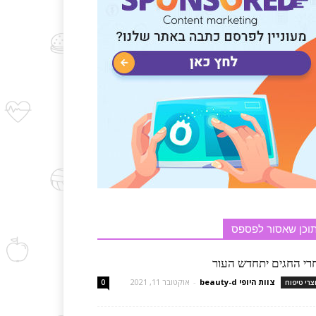
וכן שאסור לפספס
רי החגים יתחדש העור
צוות היופי beauty-d
-
אוקטובר 11, 2021
צרי טיפוח
0