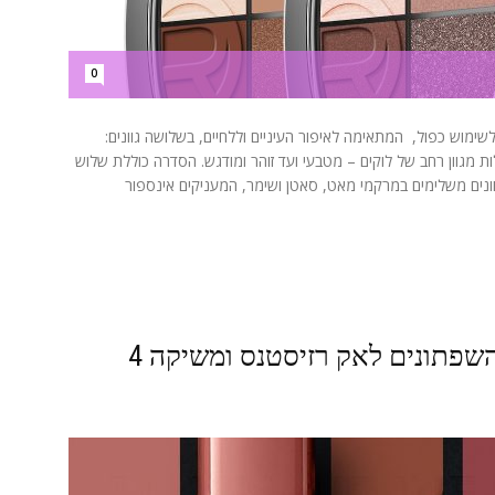
0
שימוש כפול, המתאימה לאיפור העיניים וללחיים, בשלושה גוונים:
 ליצור בקלות מגוון רחב של לוקים – מטבעי ועד זוהר ומודגש. הסדרה כוללת שלוש
נים משלימים במרקמי מאט, סאטן ושימר, המעניקים אינספור
לוריאל פריז מרחיבה את סדרת השפתונים לאק רזיסטנס ומשיקה 4