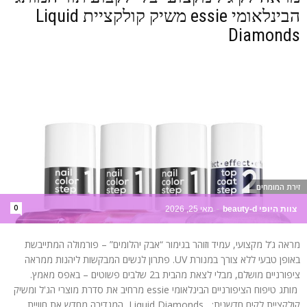
הבינלאומי essie משיק קולקציית Liquid
Diamonds
זירת המומחים
0
צוות היופי beauty-d
-
מאי 25, 2026
מראה ג’ל מקצועי, עמיד וזוהר בגימור “אבק יהלומים” – פורמולה המתייבשת
באופן טבעי ללא צורך במנורת UV. פתרון לנשים המבקשות ליהנות ממראה
ציפורניים מושלם, מבלי לצאת מהבית ב2 שלבים פשוטים – באפס מאמץ.
מותג טיפוח הציפורניים הבינלאומי essie מרחיב את סדרת מוצרי הג'ל ומשיק
קולקציית לקים חדשנית: Liquid Diamonds, המגדירה מחדש את חוויית