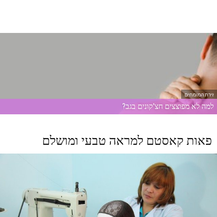
זירת המומחים
למה לא מפוצצים חצ'קונים בגב?
פאות קאסטם למראה טבעי ומושלם