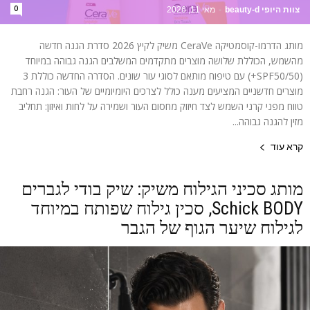
0
צוות היופי beauty-d
-
מאי 11, 2026
מותג הדרמו-קוסמטיקה CeraVe משיק לקיץ 2026 סדרת הגנה חדשה
מהשמש, הכוללת שלושה מוצרים מתקדמים המשלבים הגנה גבוהה במיוחד
(SPF50/50+) עם טיפוח מותאם לסוגי עור שונים. הסדרה החדשה כוללת 3
מוצרים חדשניים המציעים מענה כולל לצרכים היומיומיים של העור: הגנה רחבת
טווח מפני קרני השמש לצד חיזוק מחסום העור ושמירה על לחות ואיזון: תחליב
מזין להגנה גבוהה...
קרא עוד
מותג סכיני הגילוח משיק: שיק בודי לגברים
Schick BODY, סכין גילוח שפותח במיוחד
לגילוח שיער הגוף של הגבר