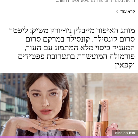
חיוניות בשגרת הטיפוח: גם טיפול וטיפוח העור...
קרא עוד
מותג האיפור מייבלין ניו-יורק משיק: ליפטר
סרום קונסילר. קונסילר במרקם סרום
המעניק כיסוי מלא המתמזג עם העור,
פורמולה המועשרת בתערובת פפטידים
וקפאין
זירת המומחים