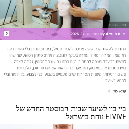
זירת המומחים
0
צוות היופי beauty-d
-
יוני 24, 2026
המדריך לפאות שכל אישה צריכה להכיר: סטייל, ביטחון ונוחות בלי פשרות עוד
לא מזמן, המילה "פאה" עוררה בעיקר קונוטציה אחת: פתרון רפואי, שמישהי
לובשת בדיעבד ומנסה להסתיר. היום התמונה שונה לחלוטין. גלילה קצרה
באינסטגרם או בטיקטוק מספיקה כדי לראות איך יוצרות תוכן, סלבריטיז
ונשים "רגילות" משנות תסרוקת שלם פעמיים בשבוע, בלי לצבוע, בלי לגזור ובלי
לפגוע בשיער...
קרא עוד
ביי ביי לשיער שביר: הבוסטר החדש של
ELVIVE נוחת בישראל