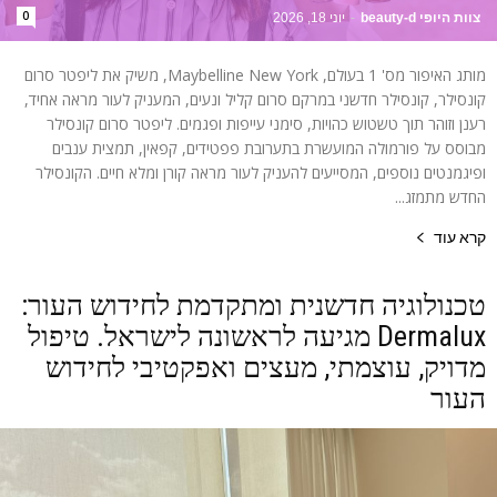
0
צוות היופי beauty-d
-
יוני 18, 2026
מותג האיפור מס' 1 בעולם, Maybelline New York, משיק את ליפטר סרום
קונסילר, קונסילר חדשני במרקם סרום קליל ונעים, המעניק לעור מראה אחיד,
רענן וזוהר תוך טשטוש כהויות, סימני עייפות ופגמים. ליפטר סרום קונסילר
מבוסס על פורמולה המועשרת בתערובת פפטידים, קפאין, תמצית ענבים
ופיגמנטים נוספים, המסייעים להעניק לעור מראה קורן ומלא חיים. הקונסילר
החדש מתמזג...
קרא עוד
טכנולוגיה חדשנית ומתקדמת לחידוש העור:
Dermalux מגיעה לראשונה לישראל. טיפול
מדויק, עוצמתי, מעצים ואפקטיבי לחידוש
העור