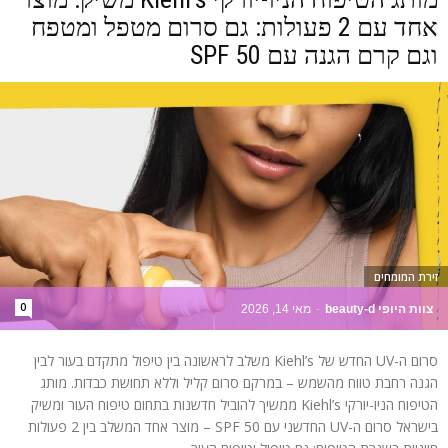
אחד עם 2 פעולות: גם סרום מטפל ומטפח
וגם קרם הגנה עם SPF 50
זירת המומחים
0
צוות היופי beauty-d
-
מאי 14, 2026
סרום ה-UV החדש של Kiehl’s משלב לראשונה בין טיפול מתקדם בעור לבין
הגנה רחבת טווח מהשמש – במרקם סרום קליל וללא תחושת כבדות. מותג
הטיפוח הניו-יורקי Kiehl’s ממשיך להוביל חדשנות בתחום טיפוח העור ומשיק
בישראל סרום ה-UV החדשני עם SPF 50 – מוצר אחד המשלב בין 2 פעולות