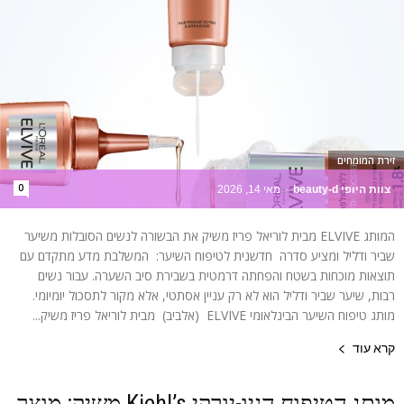
זירת המומחים
0
צוות היופי beauty-d
-
מאי 14, 2026
המותג ELVIVE מבית לוריאל פריז משיק את הבשורה לנשים הסובלות משיער
שביר ודליל ומציע סדרה חדשנית לטיפוח השיער: המשלבת מדע מתקדם עם
תוצאות מוכחות בשטח והפחתה דרמטית בשבירת סיב השערה. עבור נשים
רבות, שיער שביר ודליל הוא לא רק עניין אסתטי, אלא מקור לתסכול יומיומי.
מותג טיפוח השיער הבינלאומי ELVIVE (אלביב) מבית לוריאל פריז משיק...
קרא עוד
מותג הטיפוח הניו-יורקי Kiehl’s משיק: מוצר