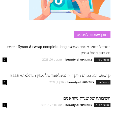
תוכן שאסור לפספס
בסטייל כחול: מעצב השיער Dyson Airwrap complete long עכשיו
גם בגוון כחול עתיק
צוות היופי beauty-d
-
אוגוסט 20, 2023
מוצרי טיפוח
0
קרסטס זכה בפרס היוקרתי הבינלאומי של מגזין הבינלאומי ELLE
צוות היופי beauty-d
-
מרץ 9, 2022
פורטל יופי
0
חשיבותה של שגרת ניקוי פנים
צוות היופי beauty-d
-
אוקטובר 17, 2021
מוצרי טיפוח
0