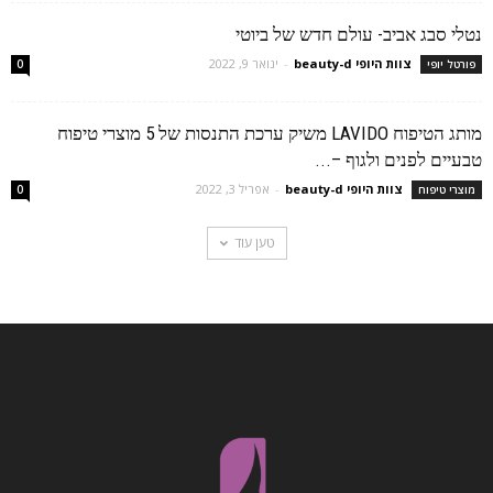
נטלי סבג אביב- עולם חדש של ביוטי
צוות היופי beauty-d
-
ינואר 9, 2022
פורטל יופי
0
מותג הטיפוח LAVIDO משיק ערכת התנסות של 5 מוצרי טיפוח
טבעיים לפנים ולגוף –...
צוות היופי beauty-d
-
אפריל 3, 2022
מוצרי טיפוח
0
טען עוד