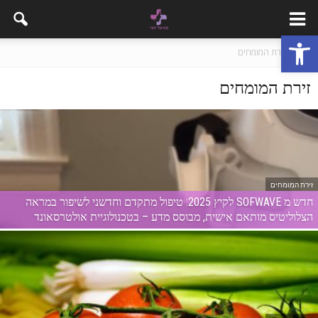
פתח סרגל נגישות
בית
זירת המומחים
זירת המומחים
זירת המומחים
חדש מ SOFWAVE לקיץ 2025: טיפול מתקדם וחדשני לשיפור במראה
הצלוליטיס מותאם אישית, מבוסס מדע – בטכנולוגיית אולטרסאונד