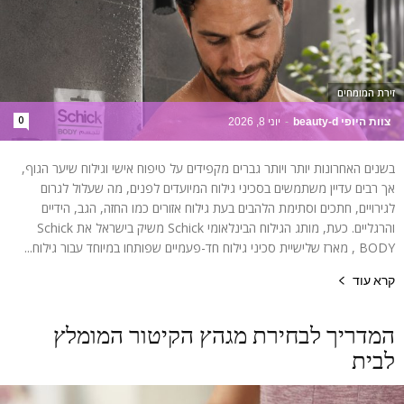
זירת המומחים
0
צוות היופי beauty-d
-
יוני 8, 2026
בשנים האחרונות יותר ויותר גברים מקפידים על טיפוח אישי וגילוח שיער הגוף,
אך רבים עדיין משתמשים בסכיני גילוח המיועדים לפנים, מה שעלול לגרום
לגירויים, חתכים וסתימת הלהבים בעת גילוח אזורים כמו החזה, הגב, הידיים
והרגליים. כעת, מותג הגילוח הבינלאומי Schick משיק בישראל את Schick
BODY , מארז שלישיית סכיני גילוח חד-פעמיים שפותחו במיוחד עבור גילוח...
קרא עוד
המדריך לבחירת מגהץ הקיטור המומלץ
לבית