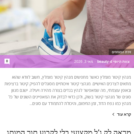
זירת המומחים
0
צוות היופי beauty-d
-
מאי 3, 2026
מגהץ קיטור מומלץ כאשר מחפשים מגהץ קיטור מומלץ, חשוב לוודא שהוא
מתאים לצרכים האישיים. מגהצי קיטור איכותיים מסוגלים להפיק קיטור ברציפות
ובאופן עוצמתי, מה שמאפשר לגהץ בגדים בצורה מהירה ויעילה. ישנם מגוון
סוגים של מגהצי קיטור בשוק, ולכן כדאי לבדוק את המאפיינים השונים של כל
מגהץ כמו נפח הדוד, זמן החימום, והיכולת להתמודד עם סוגים...
קרא עוד
מראה לק ג’ל מקצועי בלי לקבוע תור המותג