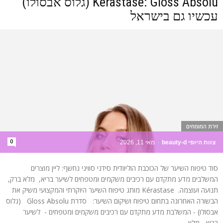
Kérastase: Gloss Absolu (גלוס אבסולו)
עכשיו גם בישראל
זירת המומחים
0
צוות היופי beauty-d
-
מאי 11, 2026
סוד טיפוח השיער של הכוכבת הוליוודית סידני סוויני נחשף: ליין מוצרים
המשלבים מדע מתקדם עם רכיבים משקמים ומטפחים לשיער בריא, מלא ברק,
תנועה ועוצמה. Kérastase מותג טיפוח השיער היוקרתי והמקצועי משיק את
הבשורה האחרונה בתחום טיפוח ושיקום השיער: סדרת Gloss Absolu (גלוס
אבסולו) - המשלבת מדע מתקדם עם רכיבים משקמים ומטפחים - לשיער
בריא, מלא...