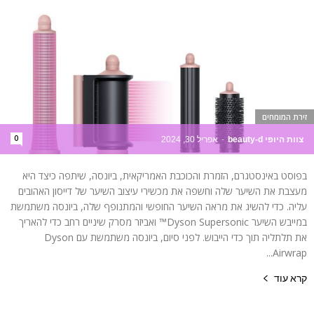
זירת המומחים
0
צוות היופי beauty-d
-
אפריל 30, 2024
בפוסט באינסטגרם, הזמרת והכוכבת האמריקאית, ביונסה, שיתפה כיצד היא
מעצבת את השיער שלה וחשפה את מכשירי עיצוב השיער של דייסון האהובים
עליה. כדי להשיג את מראה השיער החופשי והמתנופף שלה, ביונסה משתמשת
במייבש השיער Dyson Supersonic™ ואביזר מסרק שיניים רחב כדי להאריך
את תלתליה תוך כדי הייבוש. לפני סיום, ביונסה משתמשת עם Dyson
Airwrap...
קרא עוד