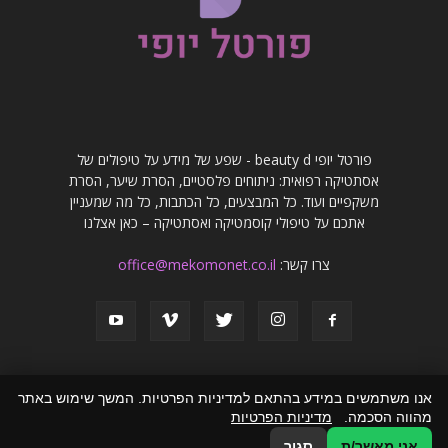
פורטל יופי beauty d - שפע של מידע על טיפולים של
אסתטיקה רפואית: ניתוחים פלסטיים, הסרת שיער, הסרת
משקפיים ועוד. כל המבצעים, כל הכתבות, כל מה שמעניין
אתכם על טיפולי קוסמטיקה ואסתטיקה – כאן אצלנו
צרו קשר:
office@mekomonet.co.il
אנו משתמשים במידע בהתאם למדיניות הפרטיות. המשך שימוש באתר
מהווה הסכמה.
מדיניות הפרטיות
פרסמו אצלנו
פרסום מאמרים באתרים
זירת המומחים
הצהרת נגישות
אני מאשר/ת
סגור