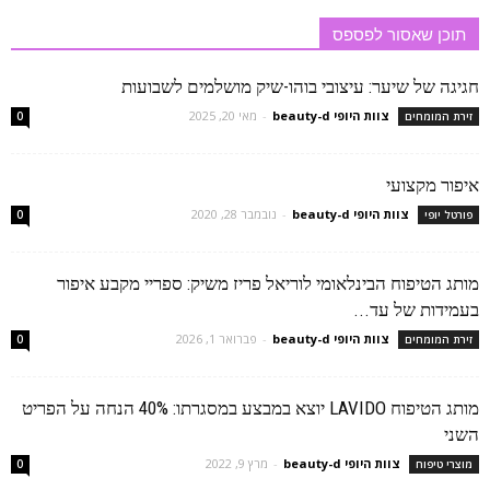
תוכן שאסור לפספס
חגיגה של שיער: עיצובי בוהו-שיק מושלמים לשבועות
צוות היופי beauty-d
-
מאי 20, 2025
זירת המומחים
0
איפור מקצועי
צוות היופי beauty-d
-
נובמבר 28, 2020
פורטל יופי
0
מותג הטיפוח הבינלאומי לוריאל פריז משיק: ספריי מקבע איפור
בעמידות של עד...
צוות היופי beauty-d
-
פברואר 1, 2026
זירת המומחים
0
מותג הטיפוח LAVIDO יוצא במבצע במסגרתו: 40% הנחה על הפריט
השני
צוות היופי beauty-d
-
מרץ 9, 2022
מוצרי טיפוח
0