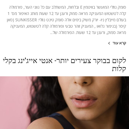
סומק נוזלי המועשר בוויטמין E ובלחות, המשתלב עם כל גווני העור, פורמולה
קלה לטשטוש המעניקה מראה סמוק ורענן עד 12 שעות מותג האיפור מס' 1
בעולם מייבלין ניו- יורק משיק בימים אלה סומק טינט נוזלי: SUNKISSER (סאן
קיסר (בגימור גלואו , המעניק זוהר טבעי ופורמולה קלה לטשטוש, המעניקה
מראה סמוק, ורענן עד 12 שעות. הפורמולה של...
קרא עוד
לקום בבוקר צעירים יותר- אנטי אייג'ינג בקלי
קלות