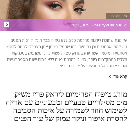
זירת המומחים
0
צוות היופי beauty-d
-
יולי 18, 2023
על מנת שתוכלו ליהנות מהרמת פנים ללא ניתוח ובכך תוכלו ליהנות מפנים
מושלמת ואסתטיות וכן גם מיופי כמו שתמיד רציתן אתן תצטרכו לפנות לרופא
אסתטיקה מוסמך אשר יודע במדויק כיצד לעשות כן וכן משתמש בטכניקות
ובכלים המתקדמים ביותר, כמו כן בהרמת פנים ללא ניתוח ישנם מספר דגשים
והם: • איכות- אל תתפשרו על איכות הרופא...
קרא עוד
מותג טיפוח הפרימיום ליראק פריז משיק:
מים מסילריים טבעיים וטבעוניים עם אריזה
לשימוש חוזר לשמירה על איכות הסביבה
להסרת איפור וניקוי עמוק של עור הפנים