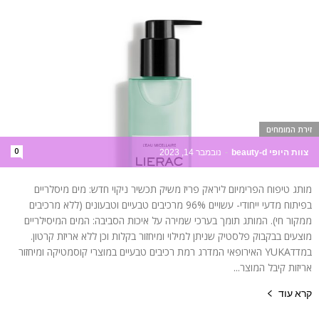
זירת המומחים
0
צוות היופי beauty-d
-
נובמבר 14, 2023
מותג טיפוח הפרימיום ליראק פריז משיק תכשיר ניקוי חדש: מים מיסלריים
בפיתוח מדעי ייחודי- עשויים 96% מרכיבים טבעיים וטבעונים (ללא מרכיבים
ממקור חי). המותג תומך בערכי שמירה על איכות הסביבה: המים המיסילריים
מוצעים בבקבוק פלסטיק שניתן למילוי ומיחזור בקלות וכן ללא אריזת קרטון.
במדדYUKA האירופאי המדרג רמת רכיבים טבעיים במוצרי קוסמטיקה ומיחזור
אריזות קיבל המוצר...
קרא עוד