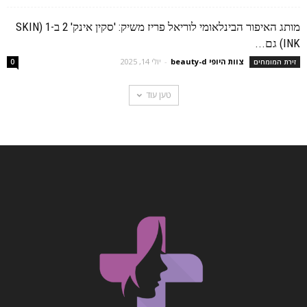
מותג האיפור הבינלאומי לוריאל פריז משיק: 'סקין אינק' 2 ב-1 (SKIN
INK) גם...
צוות היופי beauty-d
-
יולי 14, 2025
זירת המומחים
0
טען עוד