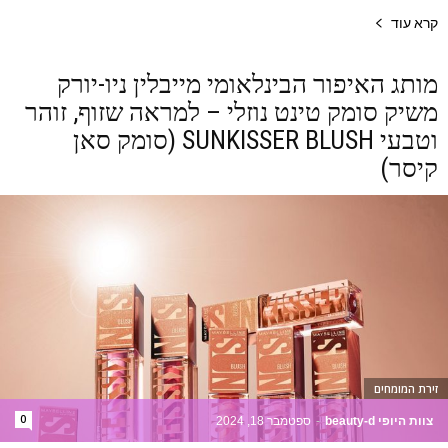
קרא עוד
מותג האיפור הבינלאומי מייבלין ניו-יורק
משיק סומק טינט נוזלי – למראה שזוף, זוהר
וטבעי SUNKISSER BLUSH (סומק סאן
קיסר)
זירת המומחים
0
צוות היופי beauty-d
-
ספטמבר 18, 2024