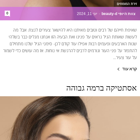
זירת המומחים
0
צוות היופי beauty-d
-
יוני 11, 2024
שאיפת חייהם של רבים וטובים מאיתנו היא להישאר צעירים לנצח. אבל מה
לעשות שאותת הגיל נראים על פנינו ואת הבעיה הזו אנחנו מגלים כבר בשלהי
שנות הארבעים ופעמים רבות אפילו עוד קודם לכן- סימני הגיל שלנו מתחילם
להתפזר על פני העור וגורמים לרבים להרגשת אי נוחות. אז מה עושים כדי לשמור
על עור צעיר...
קרא עוד
אסתטיקה ברמה גבוהה