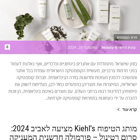
זירת המומחים
0
צוות היופי beauty-d
-
ספטמבר 18, 2024
בזמן שישראל מתמודדת עם אתגרים ביטחוניים וכלכליים, ואף נאלצת לעמוד
בפני חרמות צרכניים, תעשיית הקוסמטיקה הישראלית עומדת בכל אתגר
וממשיכה להפגין מצוינות וחדשנות בזירה הבינלאומית. חברות קוסמטיקה
ישראליות, המייצרות את מוצריהן במפעלים כחול-לבן, מצליחות לשווק את
פיתוחיהן למדינות רבות ברחבי העולם. עם מוצרים באיכות בינלאומית, הן זוכות
להכרה על ידי ניצחונות בתחרויות קוסמטיקה יוקרתיות...
קרא עוד
מותג הטיפוח Kiehl's מציעה לאביב 2024:
סרום רטינול – פורמולה חדשנית המעניקה