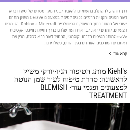
דרך חדשה, להשתלב במשחקים ולהעביר לבני הנוער מסרים של טיפוח בריא
לעור הפנים והקניית הרגלים נכונים לטיפול בפצעונים CeraVe משיק מתחם
ייעודי של המותג בתוך המשחקים הפופולריים Minecraft ו- Roblox, הגיימרים
הצעירים, לומדים לדאוג לבריאות העור שלהם בדרך חווייתית ואינטראקטיבית
CeraVeמותג הטיפוח הדרמו- קוסמטי, המחויב לעור בריא לכולם, מבין את
האתגרים המורכבים העומדים בפני הורים, כשילדיהם...
קרא עוד
Kiehl's מותג הטיפוח הניו-יורקי משיק
לראשונה: סדרת טיפוח לעור שמן הנוטה
לפצעונים ופגמי עור- BLEMISH
TREATMENT