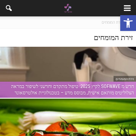
פתח סרגל נגישות
בית
זירת המומחים
זירת המומחים
זירת המומחים
חדש מ SOFWAVE לקיץ 2025: טיפול מתקדם וחדשני לשיפור במראה
הצלוליטיס מותאם אישית, מבוסס מדע – בטכנולוגיית אולטרסאונד