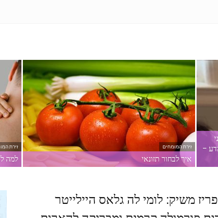
ני
דע –
זירת המומחים
זירת המו
איך לבחור תזונאי
למה לא
ריז משיק: לומי לה גלאס היילייטר