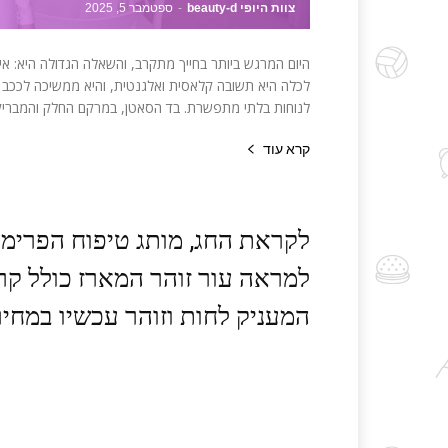
צוות היופי beauty-d
-
ספטמבר 5, 2025
היום המרגש ביותר בחייך מתקרב, והשאלה הגדולה היא: א
לכלה היא תשובה קלאסית ואלגנטית, והיא ממשיכה לככב 
לנוחות בלתי מתפשרת. בד הסאטן, במרקם החלק והמבריק ש
קרא עוד
לקראת החג, מותג טיפוח הפרימיו
למראה עור זוהר המארז כולל קרם
המעניק לחות וזוהר עכשיו במחיר.