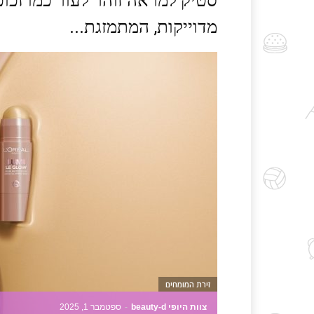
סטיק למראה זוהר לעור כמו זכו
מדוייקות, המתמזגת...
זירת המומחים
צוות היופי beauty-d
-
ספטמבר 1, 2025