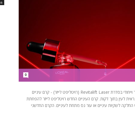
מו
0
מותג הטיפוח הבינלאומי לוריאל פריז משיק מוצר פורץ דרך וייחודי בסדרת Revitalift Laser (רויטליפט לייזר) - קרם עיניים
ת לעין בתוך דקות. קרם העיניים החדש רויטליפט לייזר להפחתת
החלקה לשקיות עיניים או עור גס מתחת לעיניים. הקרם החדשני