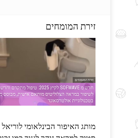
זירת המומחים
זירת המומחים
חדש מ SOFWAVE לקיץ 2025: טיפול מתקדם וחדש
לשיפור במראה הצלוליטיס מותאם אישית, מבוסס מ
בטכנולוגיית אולטרסאונד
מותג האיפור הבינלאומי לוריאל פ