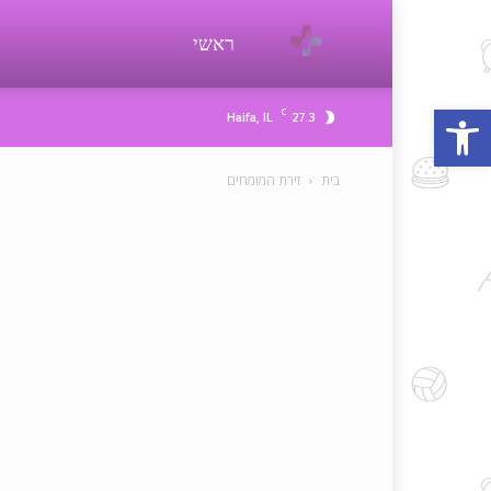
פורטל
ראשי
פתח סרגל נגישות
C
27.3
Haifa, IL
יופי
בית
זירת המומחים
beauty
d