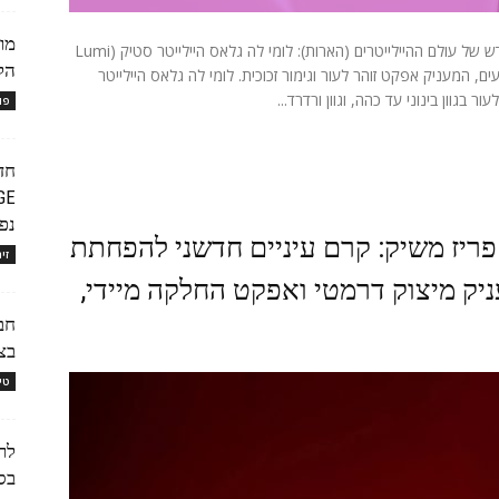
מותג האיפור הבינלאומי לוריאל פריז משיק את הלהיט החדש של עולם ההיילייטרים (הארות): לומי לה גלאס היילייטר סטיק (Lumi
הלקי
ייטר קרמי במרקם נעים, המעניק אפקט זוהר לעור וגימור זכוכית. לומי לה גלאס היילייטר
 בגוון בינוני עד כהה, וגוון ורדרד...
פו
חד
נפח
פריז משיק: קרם עיניים חדשני להפחתת
זי
יק מיצוק דרמטי ואפקט החלקה מיידי,
בצ
טי
בס