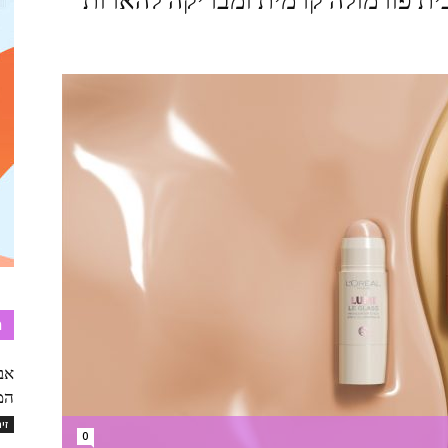
כית פורמולה קרמית ומבריקה להארות
ת
אב
המ
זי
0