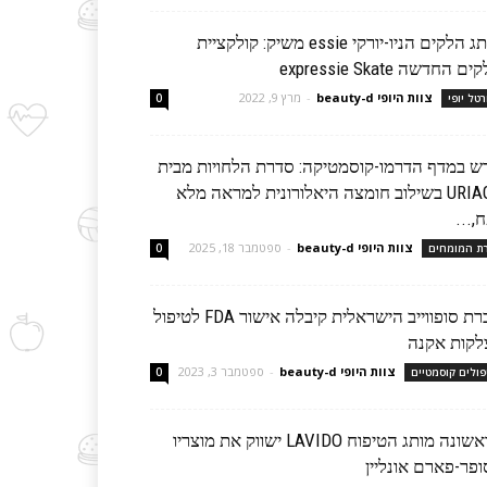
מותג הלקים הניו-יורקי essie משיק: קולקציית
ם החדשה expressie Skate
צוות היופי beauty-d
-
מרץ 9, 2022
רטל יופי
0
ש במדף הדרמו-קוסמטיקה: סדרת הלחויות מבית
URIAGE בשילוב חומצה היאלורונית למראה מלא
,...
צוות היופי beauty-d
-
ספטמבר 18, 2025
רת המומחים
0
חברת סופווייב הישראלית קיבלה אישור FDA לטיפול
לקות אקנה
צוות היופי beauty-d
-
ספטמבר 3, 2023
פולים קוסמטיים
0
לראשונה מותג הטיפוח LAVIDO ישווק את מוצריו
ופר-פארם אונליין