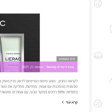
זירת המומחים
צוות היופי beauty-d
-
אוגוסט 21, 2025
לקראת החגים, מותג טיפוח הפרימיום ליראק פריז משיק מאר
טבעונית מהפכנית עם אצות: מחדשת, מחליקה את העור 
ביסודיות. 98% רכיבים ממקור טבעי, עם אצות ים. מועשרת בקומפלקס השומר ומחזק את העור, קאולין - רכיב טבעי סופח זיהומים...
קרא עוד